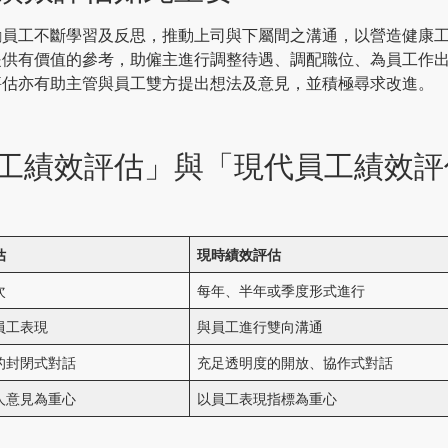
勵員工不斷學習及反思，推動上司與下屬間之溝通，以營造健康
提供有價值的參考，助僱主進行調整待遇、調配職位、為員工作
評估亦有助主管與員工雙方提出想法及意見，並積極尋求改進。
工績效評估」與「現代員工績效評
估
現時績效評估
次
每年、半年或季度形式進行
員工表現
與員工進行雙向溝通
的封閉式對話
充足透明度的開放、協作式對話
人意見為重心
以員工表現指標為重心