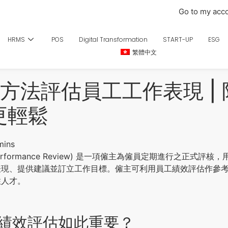
Go to my acc
HRMS
POS
Digital Transformation
START-UP
ESG
繁體中文
大方法評估員工工作表現 |
更輕鬆
erformance Review) 是一項僱主為僱員定期進行之正式評
表現、提供建議並訂立工作目標。僱主可利用員工績效評估作參
住人才。
績效評估如此重要？