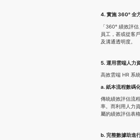
4. 實施 360°
「360° 績效
員工，甚或從客
及溝通透明度。
5. 運用雲端人
高效雲端 HR 
a. 紙本流程數碼
傳統績效評估流程
率。而利用人力
屬的績效評估表
b. 完整數據助