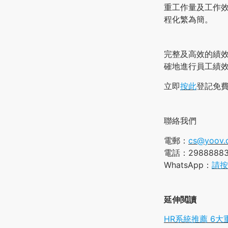
重工作量及工作
程化繁為簡。
完整及高效的績
確地進行員工績
立即
按此
登記免費
聯絡我們
電郵：
cs@yoov.
電話：2988888
WhatsApp：
請按
延伸閲讀
HR系統推薦 6大