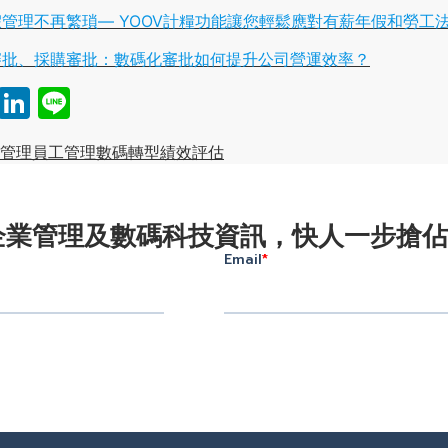
管理不再繁瑣— YOOV計糧功能讓您輕鬆應對有薪年假和勞工
審批、採購審批：數碼化審批如何提升公司營運效率？
book
atsApp
Email
LinkedIn
Line
管理
員工管理
數碼轉型
績效評估
企業管理及數碼科技資訊，快人一步搶佔