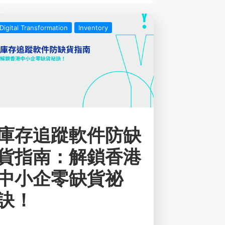
管理及人力資源管理系統等，通過關聯數
了庫存、銷售之間數據散亂的問題， 提高
Digital Transformation
Inventory
為錯誤的風險。 三、AI推動更加靈活的供
與盤點 五、預測性維護與異常處理 六、個性
術整合新趨勢 全端自動供應鏈： 未來系統將
存管理、配送到客戶服務，都由AI主導與數
異例。 常見問題解答（FAQ） 結語 未來
直覺、更安全、更高效。企業不再被動應對市
調配資源。這不只是技術革命，更是企業思
革。擁抱AI，才是中小企乃至大型集團邁向
庫存追蹤軟件防缺
AI 平台專為無縫整合於工作流程當中而打造，
轉型的可靠平台。我們提供針對各部門和行
貨指南：解鎖香港
，確保人工智能可完全融合並充分發揮於每一
：
中小企零缺貨祕
/solution/platform-aiWhatsApp：請按此
存管理系統全攻略 庫存追蹤軟件防缺貨指
訣！
訣！