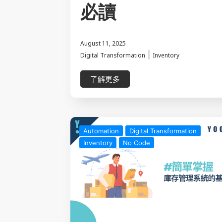
必讀
August 11, 2025
|
Digital Transformation
Inventory
了解更多
Automation
Digital Transformation
Inventory
No Code