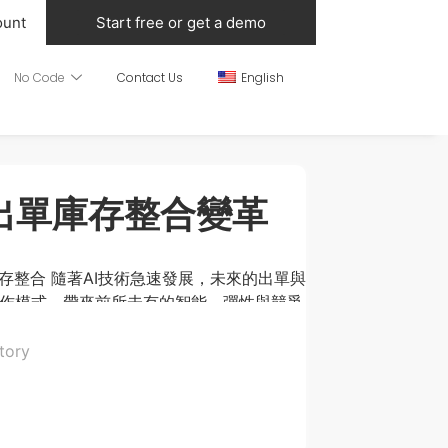
ount
Start free or get a demo
No Code
Contact Us
English
來出單庫存整合變革
存整合 隨著AI技術急速發展，未來的出單與
作模式，帶來前所未有的智能、彈性與競爭
主要變革，讓我們一起想像智慧時代的出單庫
測與存貨調控 二、自動化與即時整合數據 整
tory
台資料同步 不少ERP、POS、網店、CRM
實現多渠道資料同步。無論在實體門店還是網店
 即時將銷售數據、庫存數量同步至中央系統。
供多款 AI 及自動化系統，除了庫存管理，還