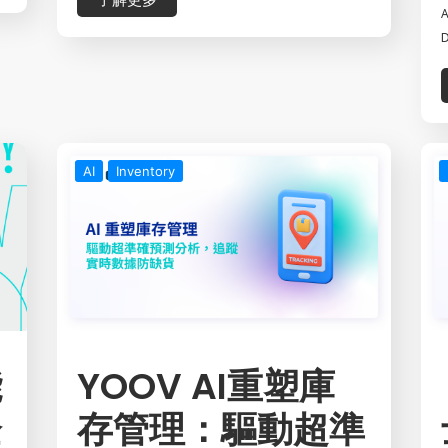
A
D
AI
Inventory
能
YOOV AI重塑庫
企
存管理：驅動超準