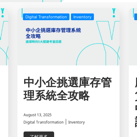
有客戶關係管理、銷售及採購
據，系統自動更新數據，消除
Digital Transformation
Inventory
了數據管理的效率，減少了人
應鏈決策 四、AI自動化倉儲
化出單與庫存策略 七、AI技
從採購、集貨、訂單出單、庫
據驅動，管理層僅需審視策略與
AI 將讓出單與庫存整合更
場，能夠提前預知需求、靈活
維模式、營運策略決定性的變
中小企挑選庫存管
市場領先的關鍵！ YOOV 
內建的人工智能使其成為業務
理系統全攻略
業量身定制的專業 AI 模組
個業務運營當中。 了解更多
https://www.yoov.com/zh
August 13, 2025
《延伸閱讀》 中小企挑選庫
|
Digital Transformation
Inventory
南：解鎖香港中小企零缺貨祕
了解更多