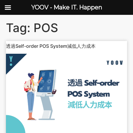
YOOV - Make IT. Happen
Tag:
POS
透過Self-order POS System減低人力成本