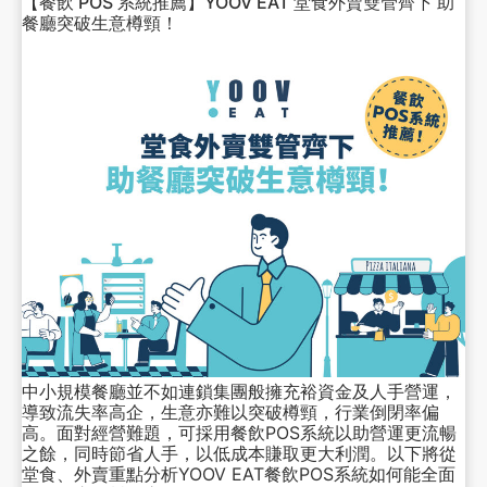
【餐飲 POS 系統推薦】YOOV EAT 堂食外賣雙管齊下 助
餐廳突破生意樽頸！
中小規模餐廳並不如連鎖集團般擁充裕資金及人手營運，
導致流失率高企，生意亦難以突破樽頸，行業倒閉率偏
高。面對經營難題，可採用餐飲POS系統以助營運更流暢
之餘，同時節省人手，以低成本賺取更大利潤。以下將從
堂食、外賣重點分析YOOV EAT餐飲POS系統如何能全面