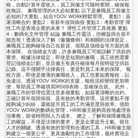
格，自動計算年度收入，員工與僱主可隨時查閱，確保報
稅無誤。 兼職管理的4大必知要點 以下是兼職員工與僱主
必知的7大要點，結合YOOV WORK輕鬆管理。 要點1：簽
署清晰合約 要點2：有薪年假與病假 要點3：考勤管理 彈
性工作是香港企業的未來？ 彈性工作管理工具推薦 要點
4：數碼化文件管理 結論 兼職工作靈活，但權益與合規不
能忽視！透過深入了解《僱傭條例》和相關的法律規定，
兼職員工能夠確保自己在薪資、假期及強積金等方面的基
本保障。 在強積金方面，許多兼職員工可能誤解了供款的
要求。根據法律規定，即使是短期的兼職，員工依然需要
登記強積金計劃，並且僱主有責任確保每月按時提交供款
記錄。這不僅關乎法律責任，更是對員工未來的保障。 報
稅方面，即使是微薄的兼職收入，員工也要如實報稅，以
免違法。透過YOOV WORK的支援，報稅流程變得更加簡
便，幫助員工準確填寫IR56B表格，並確保合規。 此外，
兼職工作的管理也需注意多個要點，如簽署清晰的合約、
正確計算年假與病假、及有效的考勤管理。這些要點不僅
能夠減少糾紛，還能提升員工的工作滿意度與效率。借助
YOOV WORK的數碼化管理，HR和僱主能夠高效地處理各
項事務，節省時間與人力成本。 總之，了解和保障兼職員
工的權益，不僅是法律的要求，更是企業提升士氣、留住
人才的關鍵。透過有效的管理和合適的工具，HR和僱主能
夠建立一個更公平、更具激勵性的工作環境，最終實現企