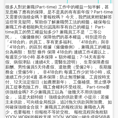
很多人對於兼職(Part-time) 工作中的權益一知半解，甚
至忽略了應有的保障。是不是真的有有薪年假？Part-time
又需要供強積金嗎？要報稅嗎？ 今天，我們就來輕鬆解答
這些常見疑問，幫助你了解兼職勞工法的精髓，確保每位
兼職工作者都能夠充分認識和享有自己的權益！ Part-
time員工的勞工權益知多少? 兼職員工不是「二等公
民」，《僱傭條例》保障他們的基本權益，特別是符合
「418合約」的員工，享有更多福利。 「418合約」與非
「418合約」的區別 根據《僱傭條例》，兼職員工的權益
分為兩類： 類型 條件 保障 418合約 連續工作4週以上，
每週至少18小時 基本保障 + 額外權益：7-14天有薪年
假、病假津貼（連續4天，需醫生證明）、生育保障產假
薪酬、男性僱員5天侍產假、遣散費（受僱2年）、長期服
務金（受僱5年）。 非418合約 每週工作少於18小時，或
連續工作少於4週 基本保障：防止無理解僱、工資按時支
付、12天法定假日（如農曆新年）、工傷補償、禁止懷孕
員工從事危險工作、職工會權利不受歧視。 Part-time要
供強積金嗎? 不少兼職員工以為「做幾天不用供強積
金」，這是大錯特錯！ 強積金的供款要求 小提示：若僱
主未供款，可向積金局投訴，追討拖欠供款與附加費。 如
何確保強積金合規？ 兼職員工的報稅須知 兼職收入再
少，也要報稅！但報稅不等於交稅。 報稅流程與免稅額
YOOV WORK的報稅支援 YOOV WORK一鍵生成IR56B表