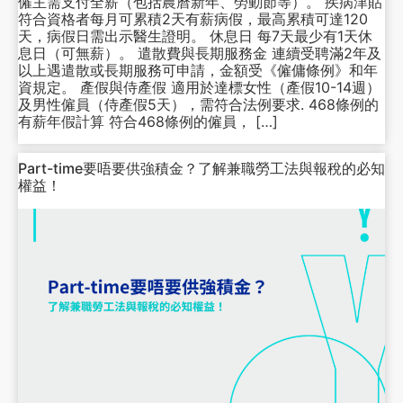
僱主需支付全薪（包括農曆新年、勞動節等）。 疾病津貼
符合資格者每月可累積2天有薪病假，最高累積可達120
天，病假日需出示醫生證明。 休息日 每7天最少有1天休
息日（可無薪）。 遣散費與長期服務金 連續受聘滿2年及
以上遇遣散或長期服務可申請，金額受《僱傭條例》和年
資規定。 產假與侍產假 適用於達標女性（產假10-14週）
及男性僱員（侍產假5天），需符合法例要求. 468條例的
有薪年假計算 符合468條例的僱員， […]
Part-time要唔要供強積金？了解兼職勞工法與報稅的必知
權益！