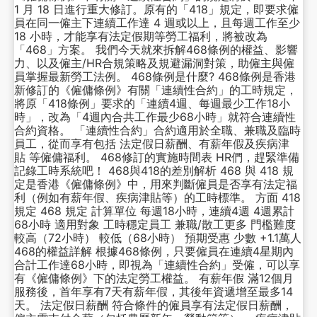
1 月 18 日進行重大修訂。原有的「418」規定，即要求僱
員在同一僱主下連續工作達 4 週或以上，且每週工作至少
18 小時，才能享有法定假期等勞工福利，將被改為
「468」方案。 我們今天就來拆解468條例的權益、影響
力、以及僱主/HR合規策略及規避漏洞對策，助僱主與僱
員掌握最新勞工法例。 468條例是什麼? 468條例是香港
新修訂的《僱傭條例》有關「連續性合約」的工時規定，
將原「418條例」要求的「連續4週、每週最少工作18小
時」，改為「4週內合共工作最少68小時」就符合連續性
合約資格。 「連續性合約」合約適用於全職、兼職及臨時
員工，從而享有包括 法定假日薪酬、有薪年假及疾病津
貼 等僱傭福利。 468修訂的實施時間表 HR們，趕緊準備
記錄工時系統吧！ 468與418的差別解析 468 與 418 規
定是香港《僱傭條例》中，用來判斷僱員是否享有法定福
利（例如有薪年假、疾病津貼等）的工時標準。 方面 418
規定 468 規定 計算單位 每週18小時，連續4週 4週累計
68小時 適用對象 工時穩定員工 兼職/散工更多 門檻難度
較高（72小時） 較低（68小時） 預期受惠 少數 +1.1萬人
468的權益詳解 根據468條例，只要僱員在連續4星期內
合計工作達68小時，即視為「連續性合約」受僱，可以享
有《僱傭條例》下的法定勞工權益。 有薪年假 滿12個月
服務後，首年享有7天有薪年假，其後年資遞增至最多14
天。 法定假日薪酬 符合條件的僱員享有法定假日薪酬，