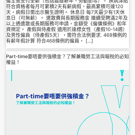
僱主需支付全薪（包括農曆新年、勞動節等）。 疾病津貼
符合資格者每月可累積2天有薪病假，最高累積可達120
天，病假日需出示醫生證明。 休息日 每7天最少有1天休
息日（可無薪）。 遣散費與長期服務金 連續受聘滿2年及
以上遇遣散或長期服務可申請，金額受《僱傭條例》和年
資規定。 產假與侍產假 適用於達標女性（產假10-14週）
及男性僱員（侍產假5天），需符合法例要求. 468條例的
有薪年假計算 符合468條例的僱員， […]
Part-time要唔要供強積金？了解兼職勞工法與報稅的必知
權益！