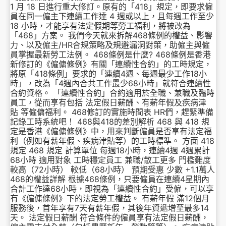
1 月 18 日進行重大修訂。原有的「418」規定，即要求僱
員在同一僱主下連續工作達 4 週或以上，且每週工作至少
18 小時，才能享有法定假期等勞工福利，將被改為
「468」方案。 我們今天就來拆解468條例的權益、影響
力、以及僱主/HR合規策略及規避漏洞對策，助僱主與僱
員掌握最新勞工法例。 468條例是什麼? 468條例是香港
新修訂的《僱傭條例》有關「連續性合約」的工時規定，
將原「418條例」要求的「連續4週、每週最少工作18小
時」，改為「4週內合共工作最少68小時」就符合連續性
合約資格。 「連續性合約」合約適用於全職、兼職及臨時
員工，從而享有包括 法定假日薪酬、有薪年假及疾病津
貼 等僱傭福利。 468修訂的實施時間表 HR們，趕緊準備
記錄工時系統吧！ 468與418的差別解析 468 與 418 規
定是香港《僱傭條例》中，用來判斷僱員是否享有法定福
利（例如有薪年假、疾病津貼等）的工時標準。 方面 418
規定 468 規定 計算單位 每週18小時，連續4週 4週累計
68小時 適用對象 工時穩定員工 兼職/散工更多 門檻難度
較高（72小時） 較低（68小時） 預期受惠 少數 +1.1萬人
468的權益詳解 根據468條例，只要僱員在連續4星期內
合計工作達68小時，即視為「連續性合約」受僱，可以享
有《僱傭條例》下的法定勞工權益。 有薪年假 滿12個月
服務後，首年享有7天有薪年假，其後年資遞增至最多14
天。 法定假日薪酬 符合條件的僱員享有法定假日薪酬，