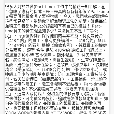
很多人對於兼職(Part-time) 工作中的權益一知半解，甚
至忽略了應有的保障。是不是真的有有薪年假？Part-time
又需要供強積金嗎？要報稅嗎？ 今天，我們就來輕鬆解答
這些常見疑問，幫助你了解兼職勞工法的精髓，確保每位
兼職工作者都能夠充分認識和享有自己的權益！ Part-
time員工的勞工權益知多少? 兼職員工不是「二等公
民」，《僱傭條例》保障他們的基本權益，特別是符合
「418合約」的員工，享有更多福利。 「418合約」與非
「418合約」的區別 根據《僱傭條例》，兼職員工的權益
分為兩類： 類型 條件 保障 418合約 連續工作4週以上，
每週至少18小時 基本保障 + 額外權益：7-14天有薪年
假、病假津貼（連續4天，需醫生證明）、生育保障產假
薪酬、男性僱員5天侍產假、遣散費（受僱2年）、長期服
務金（受僱5年）。 非418合約 每週工作少於18小時，或
連續工作少於4週 基本保障：防止無理解僱、工資按時支
付、12天法定假日（如農曆新年）、工傷補償、禁止懷孕
員工從事危險工作、職工會權利不受歧視。 Part-time要
供強積金嗎? 不少兼職員工以為「做幾天不用供強積
金」，這是大錯特錯！ 強積金的供款要求 小提示：若僱
主未供款，可向積金局投訴，追討拖欠供款與附加費。 如
何確保強積金合規？ 兼職員工的報稅須知 兼職收入再
少，也要報稅！但報稅不等於交稅。 報稅流程與免稅額
YOOV WORK的報稅支援 YOOV WORK一鍵生成IR56B表