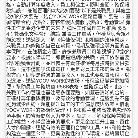
格，自動計算年度收入，員工與僱主可隨時查閱，確保報
稅無誤。 兼職管理的4大必知要點 以下是兼職員工與僱主
必知的7大要點，結合YOOV WORK輕鬆管理。 要點1：簽
署清晰合約 要點2：有薪年假與病假 要點3：考勤管理 彈
性工作是香港企業的未來？ 彈性工作管理工具推薦 要點
4：數碼化文件管理 結論 兼職工作靈活，但權益與合規不
能忽視！透過深入了解《僱傭條例》和相關的法律規定，
兼職員工能夠確保自己在薪資、假期及強積金等方面的基
本保障。 在強積金方面，許多兼職員工可能誤解了供款的
要求。根據法律規定，即使是短期的兼職，員工依然需要
登記強積金計劃，並且僱主有責任確保每月按時提交供款
記錄。這不僅關乎法律責任，更是對員工未來的保障。 報
稅方面，即使是微薄的兼職收入，員工也要如實報稅，以
免違法。透過YOOV WORK的支援，報稅流程變得更加簡
便，幫助員工準確填寫IR56B表格，並確保合規。 此外，
兼職工作的管理也需注意多個要點，如簽署清晰的合約、
正確計算年假與病假、及有效的考勤管理。這些要點不僅
能夠減少糾紛，還能提升員工的工作滿意度與效率。借助
YOOV WORK的數碼化管理，HR和僱主能夠高效地處理各
項事務，節省時間與人力成本。 總之，了解和保障兼職員
工的權益，不僅是法律的要求，更是企業提升士氣、留住
人才的關鍵。透過有效的管理和合適的工具，HR和僱主能
夠建立一個更公平、更具激勵性的工作環境，最終實現企