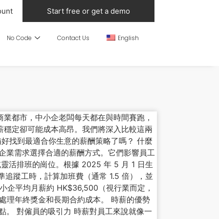
ount
Start free or get a demo
No Code
Contact Us
English
的商業都市，中小企老闆每天都在與時間賽跑，
薪穩定卻可能成本高昂。我們將深入比較這兩
備好找到最適合你生意的薪酬策略了嗎？ 什麼
及企業需求選擇合適的薪酬方式。它們影響員工
班的崗位。根據 2025 年 5 月 1 日生
追蹤工時，計算加班費（通常 1.5 倍），並
企平均月薪約 HK$36,500（視行業而定，
僱主需處理年終獎金和長期合約成本。 時薪的優勢
點。 對僱員的吸引力 時薪對員工來說就像一