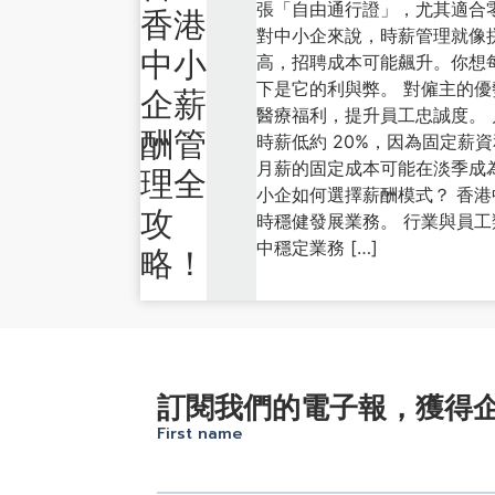
張「自由通行證」，尤其適合
香港
對中小企來說，時薪管理就像
中小
高，招聘成本可能飆升。你想
下是它的利與弊。 對僱主的
企薪
醫療福利，提升員工忠誠度。
酬管
時薪低約 20%，因為固定薪資
月薪的固定成本可能在淡季成
理全
小企如何選擇薪酬模式？ 香
攻
時穩健發展業務。 行業與員工
中穩定業務 […]
略！
訂閱我們的電子報，獲得