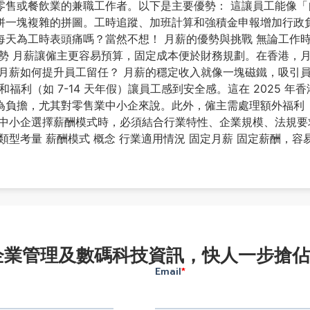
零售或餐飲業的兼職工作者。以下是主要優勢： 這讓員工能像「
拼一塊複雜的拼圖。工時追蹤、加班計算和強積金申報增加行政
每天為工時表頭痛嗎？當然不想！ 月薪的優勢與挑戰 無論工作
優勢 月薪讓僱主更容易預算，固定成本便於財務規劃。在香港，
 月薪如何提升員工留任？ 月薪的穩定收入就像一塊磁鐵，吸引
和福利（如 7-14 天年假）讓員工感到安全感。這在 2025 
為負擔，尤其對零售業中小企來說。此外，僱主需處理額外福利
港中小企選擇薪酬模式時，必須結合行業特性、企業規模、法規
類型考量 薪酬模式 概念 行業適用情況 固定月薪 固定薪酬，
企業管理及數碼科技資訊，快人一步搶佔