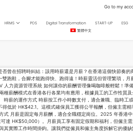
Go to my acc
HRMS
POS
Digital Transformation
START-UP
ESG
繁體中文
 你是否曾在招聘時糾結：該用時薪還是月薪？在香港這個快節奏
一雙跑鞋，合腳才能跑得快、跑得遠！時薪靈活但管理繁瑣，月
OV 人力資源管理系統 如何讓你的薪酬管理像喝咖啡般輕鬆！準
這兩種薪酬模式在香港各行各業均有應用，根據員工的工作性質
時薪的運作方式 時薪按工作小時數支付，適合兼職、臨時工或靈活排
低於 HK$42.1。這模式確保員工獲得公平報酬，但僱主需精準
式 月薪是固定每月薪酬，適合全職穩定崗位。2025 年香港中小
科技業可達 HK$50,000）。月薪員工享有固定假期和福利，但
接與其實際工作時間掛鈎。讓我們從僱員和僱主角度拆解它的優缺