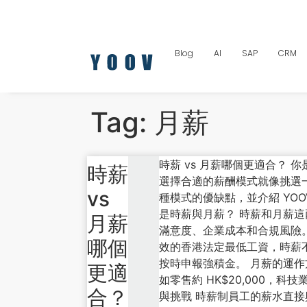
Blog
AI
SAP
CRM
Tag:
月薪
時薪 vs 月薪哪個更適合？
時薪
選擇合適的薪酬模式就像挑選
vs
種模式的優缺點，並介紹 YO
是時薪與月薪？ 時薪和月薪
月薪
滿意度、企業成本和合規風險。 
哪個
效的香港法定最低工資，時薪不得
按時申報強積金。 月薪的運作方
更適
如零售約 HK$20,000，
合？
與挑戰 時薪制員工的薪水直