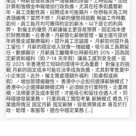
來說，時薪管理就像拼一塊複雜的拼圖。工時追蹤、加班
計算和強積金申報增加行政負擔，尤其在旺季如農曆新
年，員工流動性高，招聘成本可能飆升。你想每天為工時
表頭痛嗎？當然不想！ 月薪的優勢與挑戰 無論工作時數
如何，員工每月均可獲得約定的薪水。以下是它的利與
弊。 對僱主的優勢 月薪讓僱主更容易預算，固定成本便
於財務規劃。在香港，月薪簡化薪酬管理，僱主還可提供
年終獎金或醫療福利，提升員工忠誠度。 月薪如何提升員
工留任？ 月薪的穩定收入就像一塊磁鐵，吸引員工長期留
任。數據顯示，月薪員工離職率比時薪低約 20%，因為固
定薪資和福利（如 7-14 天年假）讓員工感到安全感。這
在 2025 年香港勞工短缺的環境中尤為重要！ 對僱主的挑
戰 月薪的固定成本可能在淡季成為負擔，尤其對零售業中
小企來說。此外，僱主需處理額外福利（如產假或病
假），增加管理複雜性。 香港中小企如何選擇薪酬模式？
香港中小企選擇薪酬模式時，必須結合行業特性、企業規
模、法規要求及成本管控，才能吸引和留住合適人才，同
時穩健發展業務。 行業與員工類型考量 薪酬模式 概念 行
業適用情況 固定月薪 固定薪酬，容易預算成本 普及於行
政、助理、客服等，適合中穩定業務 […]