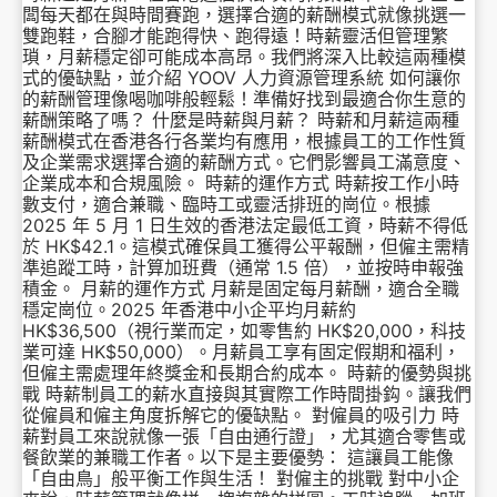
闆每天都在與時間賽跑，選擇合適的薪酬模式就像挑選一
雙跑鞋，合腳才能跑得快、跑得遠！時薪靈活但管理繁
瑣，月薪穩定卻可能成本高昂。我們將深入比較這兩種模
式的優缺點，並介紹 YOOV 人力資源管理系統 如何讓你
的薪酬管理像喝咖啡般輕鬆！準備好找到最適合你生意的
薪酬策略了嗎？ 什麼是時薪與月薪？ 時薪和月薪這兩種
薪酬模式在香港各行各業均有應用，根據員工的工作性質
及企業需求選擇合適的薪酬方式。它們影響員工滿意度、
企業成本和合規風險。 時薪的運作方式 時薪按工作小時
數支付，適合兼職、臨時工或靈活排班的崗位。根據
2025 年 5 月 1 日生效的香港法定最低工資，時薪不得低
於 HK$42.1。這模式確保員工獲得公平報酬，但僱主需精
準追蹤工時，計算加班費（通常 1.5 倍），並按時申報強
積金。 月薪的運作方式 月薪是固定每月薪酬，適合全職
穩定崗位。2025 年香港中小企平均月薪約
HK$36,500（視行業而定，如零售約 HK$20,000，科技
業可達 HK$50,000）。月薪員工享有固定假期和福利，
但僱主需處理年終獎金和長期合約成本。 時薪的優勢與挑
戰 時薪制員工的薪水直接與其實際工作時間掛鈎。讓我們
從僱員和僱主角度拆解它的優缺點。 對僱員的吸引力 時
薪對員工來說就像一張「自由通行證」，尤其適合零售或
餐飲業的兼職工作者。以下是主要優勢： 這讓員工能像
「自由鳥」般平衡工作與生活！ 對僱主的挑戰 對中小企