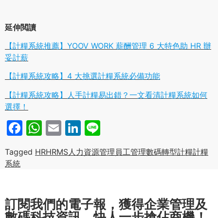
延伸閲讀
【計糧系統推薦】YOOV WORK 薪酬管理 6 大特色助 HR 辦
妥計薪
【計糧系統攻略】4 大挑選計糧系統必備功能
【計糧系統攻略】人手計糧易出錯？一文看清計糧系統如何
選擇！
Facebook
WhatsApp
Email
LinkedIn
Line
Tagged
HR
HRMS
人力資源管理
員工管理
數碼轉型
計糧
計糧
系統
訂閱我們的電子報，獲得企業管理及
數碼科技資訊，快人一步搶佔商機！