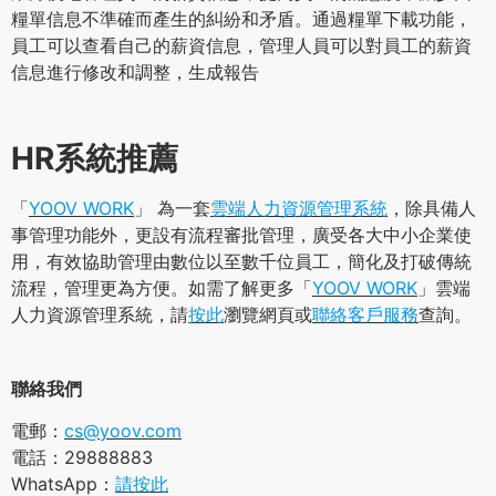
糧單信息不準確而產生的糾紛和矛盾。通過糧單下載功能，
員工可以查看自己的薪資信息，管理人員可以對員工的薪資
信息進行修改和調整，生成報告
HR系統推薦
「
YOOV WORK
」 為一套
雲端人力資源管理系統
，除具備人
事管理功能外，更設有流程審批管理，廣受各大中小企業使
用，有效協助管理由數位以至數千位員工，簡化及打破傳統
流程，管理更為方便。如需了解更多「
YOOV WORK
」雲端
人力資源管理系統，請
按此
瀏覽網頁或
聯絡客戶服務
查詢。
聯絡我們
電郵：
cs@yoov.com
電話：29888883
WhatsApp：
請按此