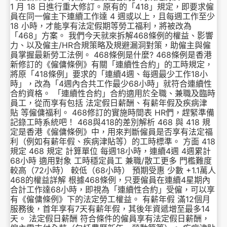
1 月 18 日進行重大修訂。原有的「418」規定，即要求僱
員在同一僱主下連續工作達 4 週或以上，且每週工作至少
18 小時，才能享有法定假期等勞工福利，將被改為
「468」方案。 我們今天就來拆解468條例的權益、影響
力、以及僱主/HR合規策略及規避漏洞對策，助僱主與僱
員掌握最新勞工法例。 468條例是什麼? 468條例是香港
新修訂的《僱傭條例》有關「連續性合約」的工時規定，
將原「418條例」要求的「連續4週、每週最少工作18小
時」，改為「4週內合共工作最少68小時」就符合連續性
合約資格。 「連續性合約」合約適用於全職、兼職及臨時
員工，從而享有包括 法定假日薪酬、有薪年假及疾病津
貼 等僱傭福利。 468修訂的實施時間表 HR們，趕緊準備
記錄工時系統吧！ 468與418的差別解析 468 與 418 規
定是香港《僱傭條例》中，用來判斷僱員是否享有法定福
利（例如有薪年假、疾病津貼等）的工時標準。 方面 418
規定 468 規定 計算單位 每週18小時，連續4週 4週累計
68小時 適用對象 工時穩定員工 兼職/散工更多 門檻難度
較高（72小時） 較低（68小時） 預期受惠 少數 +1.1萬人
468的權益詳解 根據468條例，只要僱員在連續4星期內
合計工作達68小時，即視為「連續性合約」受僱，可以享
有《僱傭條例》下的法定勞工權益。 有薪年假 滿12個月
服務後，首年享有7天有薪年假，其後年資遞增至最多14
天。 法定假日薪酬 符合條件的僱員享有法定假日薪酬，