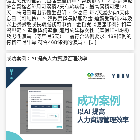
僱主需支付全薪（包括農曆新年、勞動節等）。 疾病津貼
符合資格者每月可累積2天有薪病假，最高累積可達120
天，病假日需出示醫生證明。 休息日 每7天最少有1天休
息日（可無薪）。 遣散費與長期服務金 連續受聘滿2年及
以上遇遣散或長期服務可申請，金額受《僱傭條例》和年
資規定。 產假與侍產假 適用於達標女性（產假10-14週）
及男性僱員（侍產假5天），需符合法例要求. 468條例的
有薪年假計算 符合468條例的僱員， […]
成功案例：AI 提高人力資源管理效率