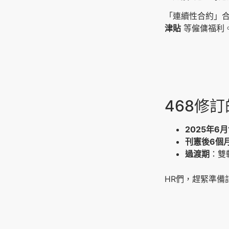
「連續性合約」
津貼
等僱傭福利
468修
2025年6月
刊憲後6個
過渡期
：雙
HR們，趕緊準備