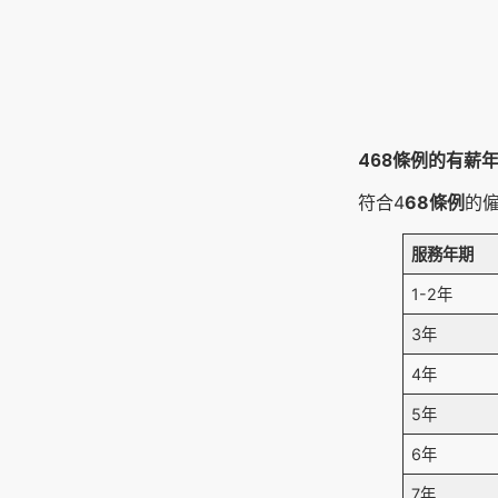
468條例的有薪
符合4
68條例
的僱
服務年期
1-2年
3年
4年
5年
6年
7年