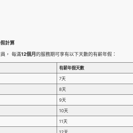
年假計算
員， 每滿
12個月
的服務期可享有以下天數的有薪年假：
有薪年假天數
7天
8天
9天
10天
11天
12天