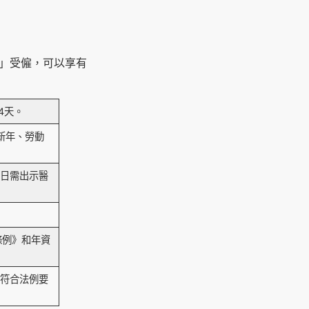
約」受僱，可以享有
4天。
新年、勞動
假日需出示醫
條例》和年資
需符合法例要