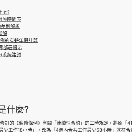
什麼?
的實施時間表
8的差別解析
詳解
條例的有薪年假計算
業界部署提示
R系統建議
是什麼?
新修訂的《僱傭條例》有關「連續性合約」的工時規定，將原「4
最少工作18小時」，改為「4週內合共工作最少68小時」就符