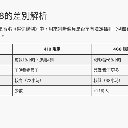
18的差別解析
8 規定是香港《僱傭條例》中，用來判斷僱員是否享有法定福利（例
準。
418 規定
468 規
每週18小時，連續4週
4週累計68小時
工時穩定員工
兼職/散工更多
較高（72小時）
較低（68小時）
少數
+1.1萬人