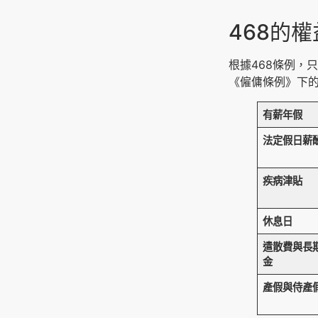
468的
根據468條例，
《僱傭條例》下
有薪年假
法定假日薪
疾病津貼
休息日
遣散費與長
金
產假與侍產