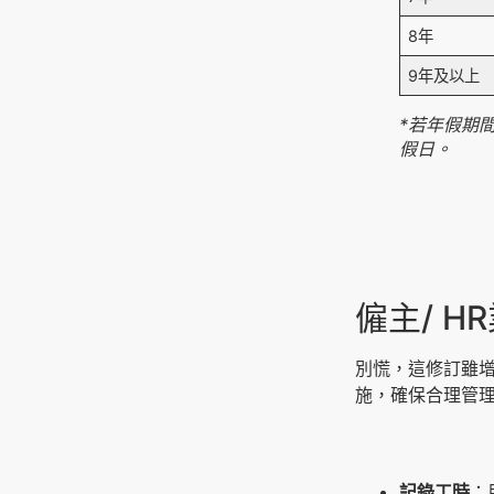
8年
9年及以上
*若年假期
假日。
僱主/ H
別慌，這修訂雖增
施，確保合理管
記錄工時
：