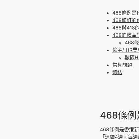
468條例是
468修訂
468與41
468的權益
468
僱主/ HR
數碼H
常見問題
總結
468條例
468條例是香港
「連續4週、每週