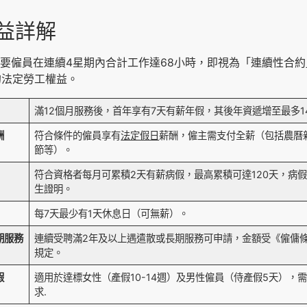
權益詳解
只要僱員在連續4星期內合計工作達68小時，即視為「連續性合
的法定勞工權益。
滿12個月服務後，首年享有7天有薪年假，其後年資遞增至最多1
酬
符合條件的僱員享有
法定假日
薪酬，僱主需支付全薪（包括農曆
節等）。
符合資格者每月可累積2天有薪病假，最高累積可達120天，病
生證明。
每7天最少有1天休息日（可無薪）。
期服務
連續受聘滿2年及以上遇遣散或長期服務可申請，金額受《僱傭
規定。
假
適用於達標女性（產假10-14週）及男性僱員（侍產假5天），
求.