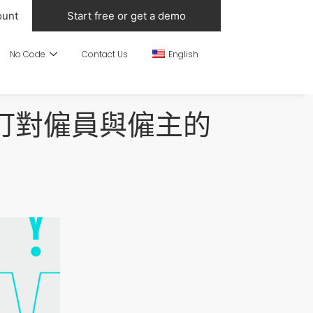
ount
Start free or get a demo
No Code
Contact Us
English
修訂對僱員與僱主的