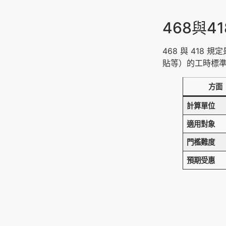
468與4
468 與 41
貼等）的工時標
方面
計算單位
適用對象
門檻難度
預期受惠