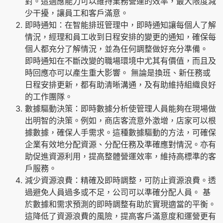
對。這適應能力可以維持業務營運的效率，最大限度減
少干擾，讓員工和客戶滿意。
即時通知：在智能排班管理中，即時通知讓每個人了解
情況，經理和員工收到日程安排的變更的通知，確保每
個人都充分了解情況，並為任何調整做好充分準備。
即時通知在不斷改變的職場環境中尤其有價值，而且及
時回應亦可以產生重大影響。 無論是換班、新任務或
日程安排更新，都有助清晰溝通，及有助維持組織良好
的工作團隊。
數據驅動決策：即時數據分析使管理人員能夠在現場做
出明智的決策。例如，商店客流意外激增，店家可以根
據數據，確保人手需求。這種數據驅動的方法，可確保
企業有效地分配資源、分配任務及準確應對情況。亦有
助促進資源利用，提高整體營運效率，維持高標準的客
戶服務。
減少資源浪費：精確及即時調整，可防止資源浪費。透
過避免人員過多或不足，公司可以準確分配人員。 基
於數據和需求預測的即時調整有助於實現適當的平衡。
這降低了資源浪費的風險，提高客戶滿意度和運營更有