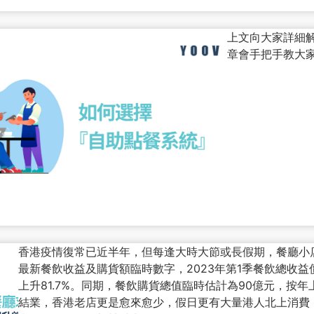
上文向大家詳細
章會手把手教大
香港疫情復常已近半年，但每逢大時大節或長假期，餐廳小
最新餐飲收益及購貨額臨時數字，2023年第1季餐飲總收益價
上升81.7%。同期，餐飲購貨總值臨時估計為90億元，按年
結業，香港老店更是愈來愈少，假日更有大量港人北上消費