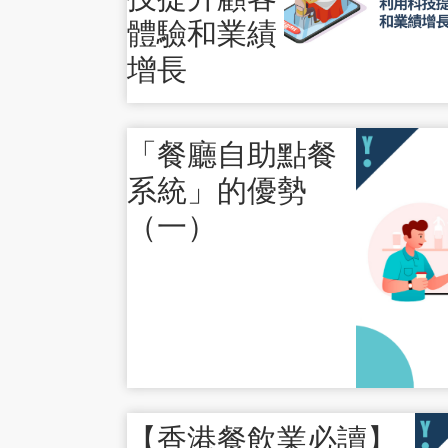
體驗和業績
增長
「餐廳自助點餐
系統」的優勢
（一）
【香港餐飲業必讀】