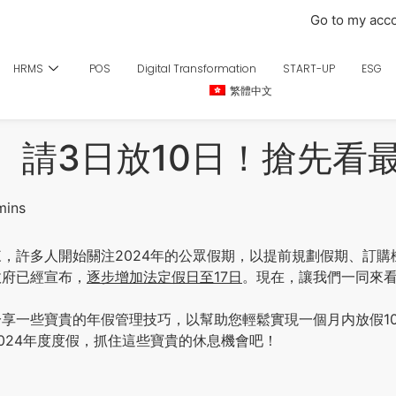
Go to my acc
HRMS
POS
Digital Transformation
START-UP
ESG
繁體中文
略】請3日放10日！搶先看
，許多人開始關注2024年的公眾假期，以提前規劃假期、訂購
政府已經宣布，
逐步增加法定假日至17日
。現在，讓我們一同來看
享一些寶貴的年假管理技巧，以幫助您輕鬆實現一個月内放假1
024年度度假，抓住這些寶貴的休息機會吧！