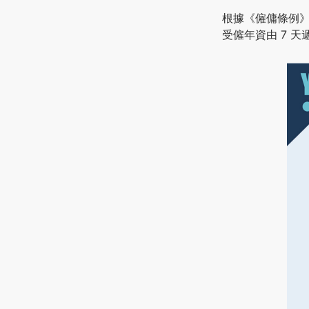
根據《僱傭條例》
受僱年資由 7 天