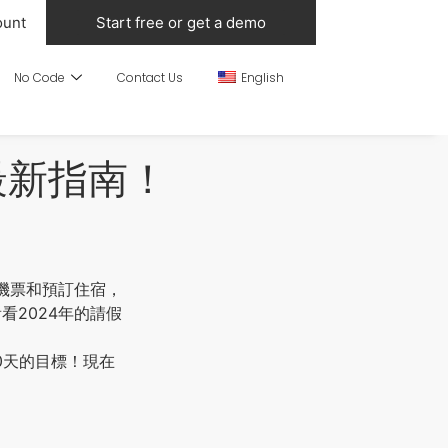
ount
Start free or get a demo
No Code
Contact Us
English
最新指南！
機票和預訂住宿，
看2024年的請假
0天的目標！現在