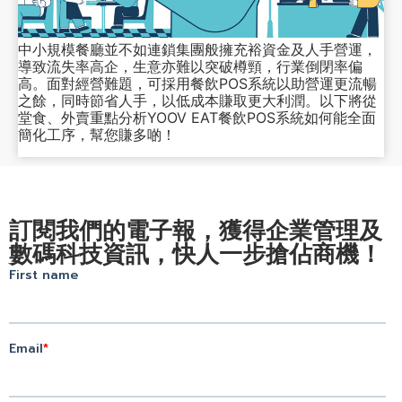
中小規模餐廳並不如連鎖集團般擁充裕資金及人手營運，
導致流失率高企，生意亦難以突破樽頸，行業倒閉率偏
高。面對經營難題，可採用餐飲POS系統以助營運更流暢
之餘，同時節省人手，以低成本賺取更大利潤。以下將從
堂食、外賣重點分析YOOV EAT餐飲POS系統如何能全面
簡化工序，幫您賺多啲！
訂閱我們的電子報，獲得企業管理及
數碼科技資訊，快人一步搶佔商機！