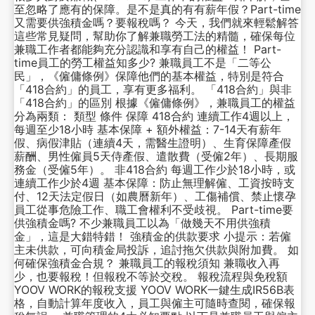
至忽略了應有的保障。是不是真的有有薪年假？Part-time
又需要供強積金嗎？要報稅嗎？ 今天，我們就來輕鬆解答
這些常見疑問，幫助你了解兼職勞工法的精髓，確保每位
兼職工作者都能夠充分認識和享有自己的權益！ Part-
time員工的勞工權益知多少? 兼職員工不是「二等公
民」，《僱傭條例》保障他們的基本權益，特別是符合
「418合約」的員工，享有更多福利。 「418合約」與非
「418合約」的區別 根據《僱傭條例》，兼職員工的權益
分為兩類： 類型 條件 保障 418合約 連續工作4週以上，
每週至少18小時 基本保障 + 額外權益：7-14天有薪年
假、病假津貼（連續4天，需醫生證明）、生育保障產假
薪酬、男性僱員5天侍產假、遣散費（受僱2年）、長期服
務金（受僱5年）。 非418合約 每週工作少於18小時，或
連續工作少於4週 基本保障：防止無理解僱、工資按時支
付、12天法定假日（如農曆新年）、工傷補償、禁止懷孕
員工從事危險工作、職工會權利不受歧視。 Part-time要
供強積金嗎? 不少兼職員工以為「做幾天不用供強積
金」，這是大錯特錯！ 強積金的供款要求 小提示：若僱
主未供款，可向積金局投訴，追討拖欠供款與附加費。 如
何確保強積金合規？ 兼職員工的報稅須知 兼職收入再
少，也要報稅！但報稅不等於交稅。 報稅流程與免稅額
YOOV WORK的報稅支援 YOOV WORK一鍵生成IR56B表
格，自動計算年度收入，員工與僱主可隨時查閱，確保報