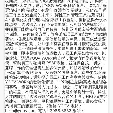
稅無誤。 兼職管理的4大必知要點 以下是兼職員工與僱主
必知的7大要點，結合YOOV WORK輕鬆管理。 要點1：簽
署清晰合約 要點2：有薪年假與病假 要點3：考勤管理 彈
性工作是香港企業的未來？ 彈性工作管理工具推薦 要點
4：數碼化文件管理 結論 兼職工作靈活，但權益與合規不
能忽視！透過深入了解《僱傭條例》和相關的法律規定，
兼職員工能夠確保自己在薪資、假期及強積金等方面的基
本保障。 在強積金方面，許多兼職員工可能誤解了供款的
要求。根據法律規定，即使是短期的兼職，員工依然需要
登記強積金計劃，並且僱主有責任確保每月按時提交供款
記錄。這不僅關乎法律責任，更是對員工未來的保障。 報
稅方面，即使是微薄的兼職收入，員工也要如實報稅，以
免違法。透過YOOV WORK的支援，報稅流程變得更加簡
便，幫助員工準確填寫IR56B表格，並確保合規。 此外，
兼職工作的管理也需注意多個要點，如簽署清晰的合約、
正確計算年假與病假、及有效的考勤管理。這些要點不僅
能夠減少糾紛，還能提升員工的工作滿意度與效率。借助
YOOV WORK的數碼化管理，HR和僱主能夠高效地處理各
項事務，節省時間與人力成本。 總之，了解和保障兼職員
工的權益，不僅是法律的要求，更是企業提升士氣、留住
人才的關鍵。透過有效的管理和合適的工具，HR和僱主能
夠建立一個更公平、更具激勵性的工作環境，最終實現企
業與員工的雙贏局面。 ?聯絡 YOOV 電郵：
hello@yoov.com 電話：2988 8883 網站：