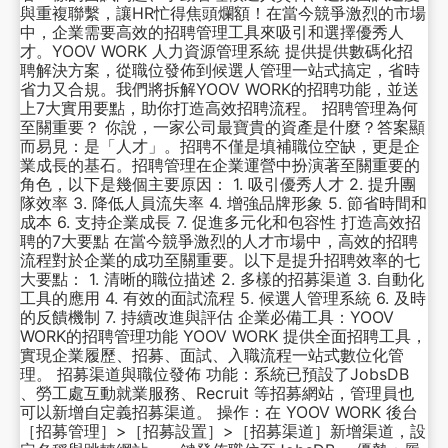
與重複聯繫，讓HR忙得焦頭爛額！在當今競爭激烈的市場
中，企業需要高效的招聘管理工具來吸引和選擇優秀人
才。YOOV WORK 人力資源管理系統 提供提供數碼化招
聘解決方案，從職位發佈到候選人管理一站式搞定，省時
省力又合規。我們將拆解YOOV WORK的招聘功能，並送
上7大實用要點，助你打造高效招聘流程。 招聘管理為何
至關重要？ 你說，一家公司最寶貴的資產是什麼？答案顯
而易見：是「人才」。招聘不僅是填補職位空缺，更是企
業成長的基石。招聘管理在企業運營中扮演著至關重要的
角色，以下是幾個主要原因： 1. 吸引優秀人才 2. 提升團
隊效率 3. 降低人員流失率 4. 增強品牌形象 5. 節省時間和
成本 6. 支持企業成長 7. 促進多元化和包容性 打造高效招
聘的7大要點 在當今競爭激烈的人才市場中，高效的招聘
流程對於企業的成功至關重要。以下是提升招聘效率的七
大要點： 1. 清晰的職位描述 2. 多樣的招募渠道 3. 自動化
工具的應用 4. 有效的面試流程 5. 候選人管理系統 6. 及時
的反饋機制 7. 持續改進與評估 企業必備工具：YOOV
WORK的招聘管理功能 YOOV WORK 提供全面招聘工具，
實現企業履歷、招募、面試、入職流程一站式數位化管
理。 招募渠道與職位發佈 功能：系統已預設了JobsDB
、勞工處互動就業服務、Recruit 等招募網站，管理員也
可以新增自定義招募渠道。 操作：在 YOOV WORK 後台
［招募管理］>［招募設置］>［招募渠道］新增渠道，設