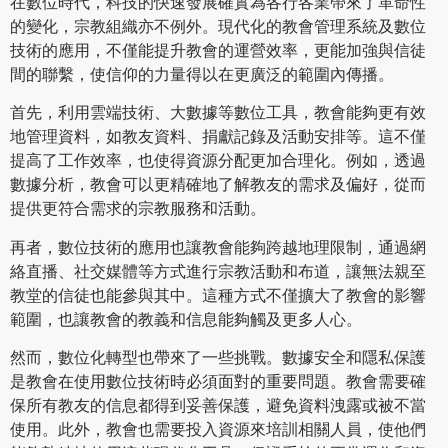
在數位時代，科技的快速發展確實為各行各業帶來了革命性
的變化，宗教組織亦不例外。現代化的教會管理系統及數位
技術的應用，不僅能提升教會的運營效率，更能加強與信徒
間的聯繫，使信仰的力量得以在更廣泛的範圍內傳播。
首先，利用雲端技術、大數據等數位工具，教會能夠更有效
地管理資料，如教友資料、捐獻記錄及活動安排等。這不僅
提高了工作效率，也使得資源分配更加合理化。例如，透過
數據分析，教會可以更精確地了解教友的需求及偏好，從而
提供更符合需求的宗教服務和活動。
再者，數位技術的應用也讓教會能夠跨越地理限制，通過網
絡直播、社交媒體等方式進行宗教活動和布道，讓無法親至
教堂的信徒也能參與其中。這種方式不僅擴大了教會的影響
範圍，也讓教會的教義和信息能夠觸及更多人心。
然而，數位化轉型也帶來了一些挑戰。數據安全和隱私保護
是教會在使用數位技術時必須面對的重要問題。教會需要確
保所有教友的信息都得到妥善保護，避免資料洩露或被不當
使用。此外，教會也需要投入資源來培訓相關人員，使他們