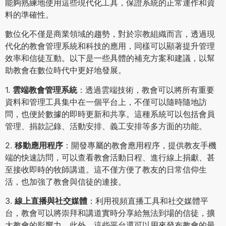
能夠熟練地使用這些現代化工具，保證系統的正常運作和資
料的準確性。
數位化不僅是商業領域的趨勢，對於宗教組織而言，透過現
代化的教會管理系統和科技的應用，同樣可以顯著提升管理
效率和信徒互動。以下是一些具體的補充方案和建議，以幫
助教會在數位時代中更好地發展。
1.
雲端教會管理系統
：透過雲端技術，教會可以將所有重要
資料和管理工具集中在一個平台上，不僅可以隨時隨地訪
問，也便於數據的即時更新和共享。這種系統可以包括會員
管理、捐款記錄、活動安排、義工安排等多方面的功能。
2.
移動應用程序
：開發專屬的教會應用程序，提供教友手機
端的快速訪問，可以查看教會活動日程、進行線上捐獻、甚
至接收即時的牧師講道。這不僅方便了教友的日常信仰生
活，也加強了教會與信徒的連接。
3.
線上直播與社交媒體
：利用視頻直播工具和社交媒體平
台，教會可以將崇拜和講道實時分享給無法到場的信徒，擴
大教會的影響力。此外，這些平台還可以用來發布教會的最