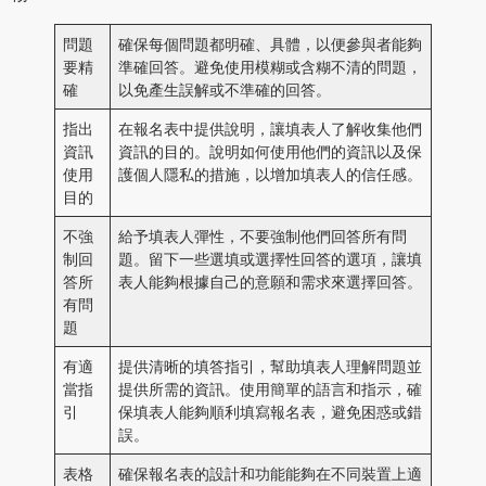
問題
確保每個問題都明確、具體，以便參與者能夠
要精
準確回答。避免使用模糊或含糊不清的問題，
確
以免產生誤解或不準確的回答。
指出
在報名表中提供說明，讓填表人了解收集他們
資訊
資訊的目的。說明如何使用他們的資訊以及保
使用
護個人隱私的措施，以增加填表人的信任感。
目的
不強
給予填表人彈性，不要強制他們回答所有問
制回
題。留下一些選填或選擇性回答的選項，讓填
答所
表人能夠根據自己的意願和需求來選擇回答。
有問
題
有適
提供清晰的填答指引，幫助填表人理解問題並
當指
提供所需的資訊。使用簡單的語言和指示，確
引
保填表人能夠順利填寫報名表，避免困惑或錯
誤。
表格
確保報名表的設計和功能能夠在不同裝置上適