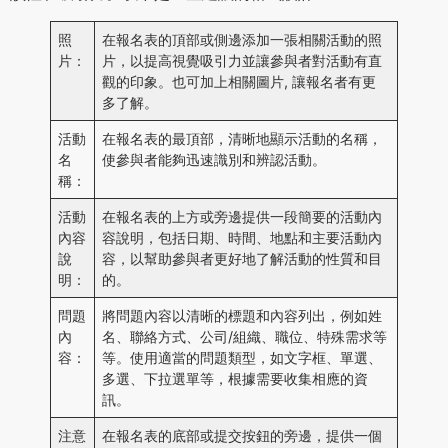
照
在報名表的頂部或側邊添加一張相關活動的照
片：
片，以提高視覺吸引力並讓參與者對活動有直
觀的印象。也可加上相關圖片, 讓報名者有更
多了解。
活動
在報名表的最頂部，清晰地顯示活動的名稱，
名
使參與者能夠迅速識別和辨認活動。
稱：
活動
在報名表的上方或旁邊提供一段簡要的活動內
內容
容說明，包括日期、時間、地點和主要活動內
說
容，以幫助參與者更好地了解活動的性質和目
明：
的。
問題
將問題內容以清晰的標題和內容列出，例如姓
內
名、聯絡方式、公司/組織、職位、特殊需求等
容：
等。使用適當的問題類型，如文字框、單選、
多選、下拉選單等，根據需要收集相應的資
訊。
注意
在報名表的底部或提交按鈕的旁邊，提供一個