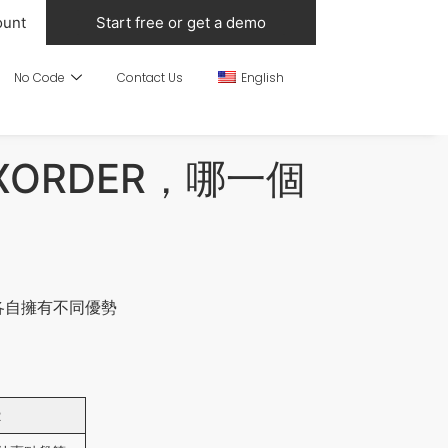
ount
Start free or get a demo
No Code
Contact Us
English
XORDER，哪一個
們各自擁有不同優勢
R