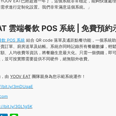
YOOV EAT已經超過一年了，這個系統非常穩定，能夠快速處
際需求進行定制化設置。我們非常滿意這個系統。」
EAT 雲端餐飲 POS 系統 | 免費預
餐飲 POS 系統
結合 QR code 落單及遙距點餐功能，一個系統
外賣訂單、廚房送單及結帳。系統亦同時記錄所有餐廳數據，輕
額、人均收費等資訊，將餐廳生意最大化。只需一個價錢，即可享
援，並可按實際需要提供不同硬件，絕無額外收費。
約，由
YOOV EAT
團隊親身為您示範系統運作！
://bit.ly/3mDUqaE
.com
://bit.ly/3GL1g5K