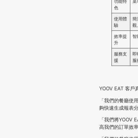
功能特
菜
色
使用體
簡
驗
觀
效率提
智
升
服務支
即
援
服
YOOV EAT 客
「我們的餐廳使用
夠快速生成報表
「我們將YOOV
高我們的訂單效率