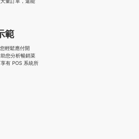
理大量訂單，還能
約示範
助您輕鬆應付開
鬆助您分析暢銷菜
有 POS 系統所