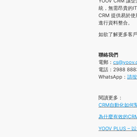
YOOV CRM
統，無需昂貴的I
CRM 提供易於
進行資料整合。
如欲了解更多客
聯絡我們
電郵：
cs@yoov.
電話：2988 888
WhatsApp：
請按
閱讀更多：
CRM自動化如何
為什麼有效的CR
YOOV PLUS