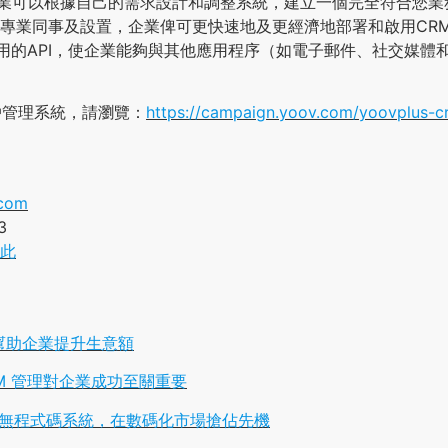
 讓企業可以根據自己的需求設計和調整系統，建立一個完全符合您業
T專業同事及設置，企業俾可更快速地及更經濟地部署和啟用CRM
使用的API，使企業能夠與其他應用程序（如電子郵件、社交媒體
戶管理系統，請瀏覽：
https://campaign.yoov.com/yoovplus-c
com
3
此
幫助企業提升生意額
M 管理對企業成功至關重要
 – 以無程式碼系統，在數碼化市場搶佔先機