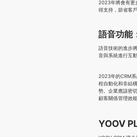
2023年將會有
得支持，節省客
語音功能
語音技術的進步將
音與系統進行互
2023年的CR
程自動化和非結構
勢。企業應該密切
顧客關係管理效
YOOV 