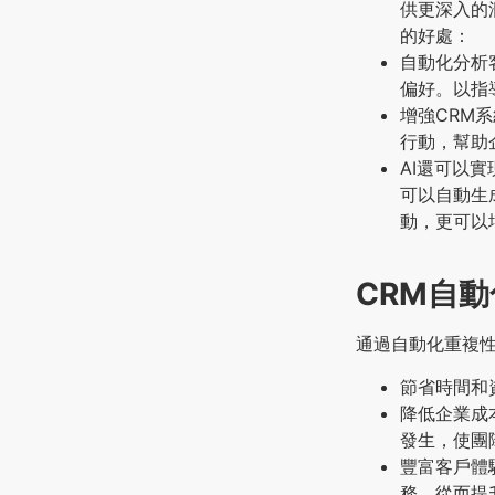
供更深入的
的好處：
自動化分析
偏好。以指
增強CRM
行動，幫助
AI還可以
可以自動生
動，更可以
CRM自
通過自動化重複
節省時間和
降低企業成
發生，使團
豐富客戶體
務，從而提