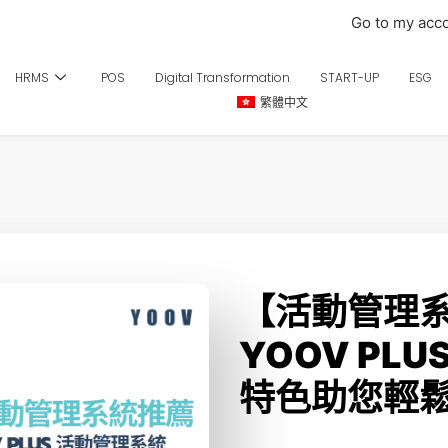
Go to my acc
HRMS
POS
Digital Transformation
START-UP
ESG
繁體中文
【活動管理
YOOV PLU
特色助您輕