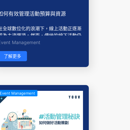
如何有效管理活動預算與資源
在全球數位化的浪潮下，線上活動正逐漸
成為主流選項。然而，傳統的線下活動仍
Event Management
然保持其獨特的魅力和價值。本文將比較
線上活動和線下活動的優缺點，幫助您更
好地理解兩者之間的差異，以便在活動策
了解更多
劃中做出明智的選擇。
Event Management