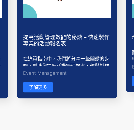
提高活動管理效能的秘訣 – 快速製作
專業的活動報名表
漸
在這篇指南中，我們將分享一些關鍵的步
仍
驟，幫助您提升活動管理效率，輕鬆製作
Event Management
較
一個專業且有效的活動報名表。我們將介
更
紹一些流程和工具，並提供實用的建議和
策
技巧，使您能在短時間內完成報名表的製
了解更多
作。