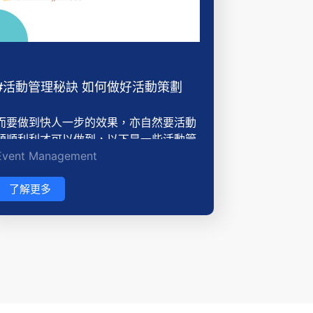
#活動管理秘訣 如何做好活動策劃
而要做到快人一步的效果，亦自然要活動
順順利利才可以做到，以下是一些活動管
Event Management
理系統可以幫助到策劃者的功能：
了解更多