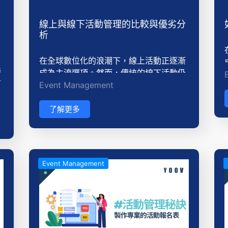
線上與線下活動管理的比較與優劣分
析
在全球數位化的浪潮下，線上活動正逐漸
時
成為主流選項。然而，傳統的線下活動仍
這
Event Management
然保持其獨特的魅力和價值。本文將比較
可
線上活動和線下活動的優缺點，幫助您更
統
好地理解兩者之間的差異，以便在活動策
了解更多
劃中做出明智的選擇。
。
Event Management