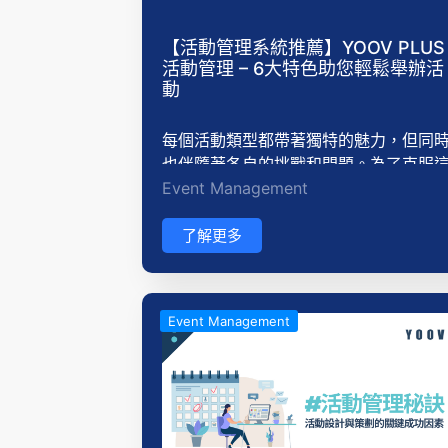
【活動管理系統推薦】YOOV PLUS
活動管理 – 6大特色助您輕鬆舉辦活
動
每個活動類型都帶著獨特的魅力，但同
也伴隨著各自的挑戰和問題。為了克服
Event Management
些問題，一套強大的活動管理系統是不
或缺的工具。YOOV PLUS 活動管理系
擁有6大功能特色，能夠解決舉辦活動中
了解更多
的一系列棘手問題，助您輕鬆舉辦活動
Event Management