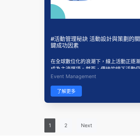
#活動管理秘訣 活動設計與策劃的關
鍵成功因素
在全球數位化的浪潮下，線上活動正逐
成為主流選項。然而，傳統的線下活動
Event Management
然保持其獨特的魅力和價值。本文將比
線上活動和線下活動的優缺點，幫助您
好地理解兩者之間的差異，以便在活動
了解更多
劃中做出明智的選擇。
1
2
Next