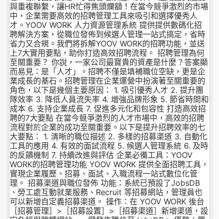
與重複聯繫，讓HR忙得焦頭爛額！在當今競爭激烈的市場
中，企業需要高效的招聘管理工具來吸引和選擇優秀人
才。YOOV WORK 人力資源管理系統 提供提供數碼化招
聘解決方案，從職位發佈到候選人管理一站式搞定，省時
省力又合規。我們將拆解YOOV WORK的招聘功能，並送
上7大實用要點，助你打造高效招聘流程。 招聘管理為何
至關重要？ 你說，一家公司最寶貴的資產是什麼？答案顯
而易見：是「人才」。招聘不僅是填補職位空缺，更是企
業成長的基石。招聘管理在企業運營中扮演著至關重要的
角色，以下是幾個主要原因： 1. 吸引優秀人才 2. 提升團
隊效率 3. 降低人員流失率 4. 增強品牌形象 5. 節省時間和
成本 6. 支持企業成長 7. 促進多元化和包容性 打造高效招
聘的7大要點 在當今競爭激烈的人才市場中，高效的招聘
流程對於企業的成功至關重要。以下是提升招聘效率的七
大要點： 1. 清晰的職位描述 2. 多樣的招募渠道 3. 自動化
工具的應用 4. 有效的面試流程 5. 候選人管理系統 6. 及時
的反饋機制 7. 持續改進與評估 企業必備工具：YOOV
WORK的招聘管理功能 YOOV WORK 提供全面招聘工具，
實現企業履歷、招募、面試、入職流程一站式數位化管
理。 招募渠道與職位發佈 功能：系統已預設了JobsDB
、勞工處互動就業服務、Recruit 等招募網站，管理員也
可以新增自定義招募渠道。 操作：在 YOOV WORK 後台
［招募管理］>［招募設置］>［招募渠道］新增渠道，設