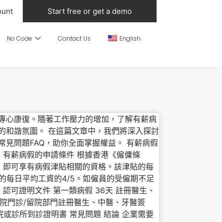
ount
Start free or get a demo
No Code
Contact Us
English
專心康復。隨著工作壓力的增加，了解有薪病
的和諧氛圍。 在這篇文章中，我們將深入探討
見問題FAQ，助你全面掌握權益。 有薪病假
 有薪病假的申請條件 根據香港《僱傭條
，即可享有病假津貼相關的資格。該津貼的每
的每日平均工資的4/5。如僱員的受僱期不足
認可證明文件 第一類病假 36天 註冊醫生、
醫院門診/留院部門註冊醫生、中醫、牙醫簽
或診所到診證明書​ 常見問題 結論 企業需要