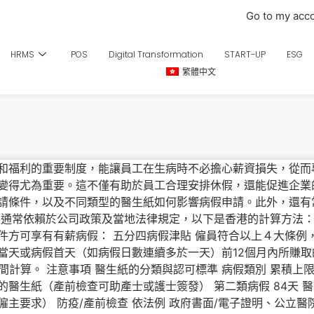
Go to my acc
HRMS
POS
Digital Transformation
START-UP
ESG
繁體中文
和福利的重要制度，能讓員工在生病時不必擔心薪資損失，從而
變得尤為重要。這不僅有助於員工合理安排休假，還能促進企業
請條件，以及不同類型的醫生紙如何影響病假申請。此外，還有常
假通常依賴於公司政策及當地法律規定，以下是香港的計算方法：
件方可享有有薪病假： 五分四病假津貼 僱員符合以上４大條例
當天或病假首天（如病假日數連續多於一天）前12個月內所賺取
間計算。 注意事項 醫生紙的分類與認可標準 病假類別 累積上限 
醫生紙（產前檢查可助產士或護士簽發）​ 第二類病假 84天 
主要求）​ 防疫/產前檢查 依法例 政府書面/電子證明、公立醫院