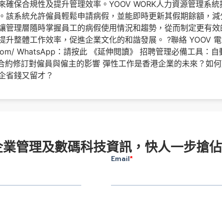
來確保合規性及提升管理效率。YOOV WORK人力資源管理系
。該系統允許僱員輕鬆申請病假，並能即時更新其假期餘額，減少人
讓管理層隨時掌握員工的病假使用情況和趨勢，從而制定更有效
體工作效率，促進企業文化的和諧發展。 ?聯絡 YOOV 電郵：hell
yoov.com/ WhatsApp：請按此 《延伸閱讀》 招聘管理必備
合約修訂對僱員與僱主的影響 彈性工作是香港企業的未來？如何用
企省錢又留才？
企業管理及數碼科技資訊，快人一步搶佔