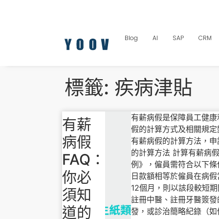
Blog
AI
SAP
CRM
標籤:
疾病津貼
有薪病假是保障員工健康
有薪
假的計算方式及相關規定
病假
有薪病假的計算方法，申
的計算方法 計算有薪病
FAQ：
例》，僱員需符合以下條
你必
日款額相等於僱員在病假
12個月，則以該段較短期
須知
註冊中醫、註冊牙醫簽發的
道的
發，或診治簡略紀錄（如僱