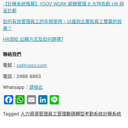
【計糧系統推薦】YOOV WORK 薪酬管理 6 大特色助 HR 辦
妥計薪
如何有效管理員工的年假使用，以達到企業和員工雙贏的效
果？
HR須知 出糧方式及如何選擇?
聯絡我們
電郵：
cs@yoov.com
電話：2988 8883
Whatsapp：
請按此
Facebook
WhatsApp
Email
LinkedIn
Line
Tagged
人力資源管理
員工管理
數碼轉型
考勤系統
計糧系統