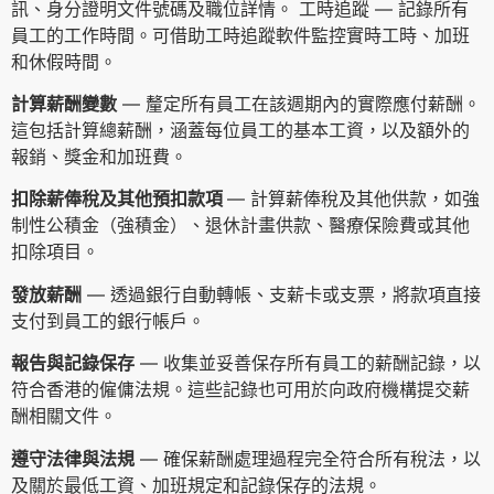
訊、身分證明文件號碼及職位詳情。 工時追蹤 — 記錄所有
員工的工作時間。可借助工時追蹤軟件監控實時工時、加班
和休假時間。
計算薪酬變數
— 釐定所有員工在該週期內的實際應付薪酬。
這包括計算總薪酬，涵蓋每位員工的基本工資，以及額外的
報銷、獎金和加班費。
扣除薪俸稅及其他預扣款項
— 計算薪俸稅及其他供款，如強
制性公積金（強積金）、退休計畫供款、醫療保險費或其他
扣除項目。
發放薪酬
— 透過銀行自動轉帳、支薪卡或支票，將款項直接
支付到員工的銀行帳戶。
報告與記錄保存
— 收集並妥善保存所有員工的薪酬記錄，以
符合香港的僱傭法規。這些記錄也可用於向政府機構提交薪
酬相關文件。
遵守法律與法規
— 確保薪酬處理過程完全符合所有稅法，以
及關於最低工資、加班規定和記錄保存的法規。