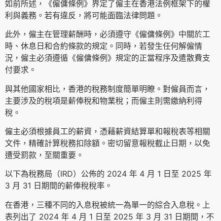
如前所述，《僱傭條例》界定了僱主在香港法例框架下的權
利與義務。若有違反，將可能面臨法律問題。
此外，僱主在管理薪酬時，必須遵守《僱傭條例》中關於工
時、休息日和合約條款的規定。同時，若發生任何解僱情
況，僱主必須遵循《僱傭條例》規定的正當程序及遣散費支
付要求。
與其他國家相比，香港的稅務制度簡單明瞭。對僱員而言，
主要涉及的稅項是薪俸稅和物業稅；而僱主則需繳納利得
稅。
僱主必須根據員工的薪資，憑藉薪資結算單和報稅表等相關
文件，精確計算稅務扣除額。密切留意報稅截止日期，以免
遭受罰款，至關重要。
以下為稅務局（IRD）公佈的 2024 年 4 月 1 日至 2025 年
3 月 31 日期間的薪俸稅稅率。
在香港，三種不同的入息稅被統一為單一的綜合入息稅。上
表列出了 2024 年 4 月 1 日至 2025 年 3 月 31 日期間，不