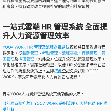
過各種措施實現雙贏的局面。這不僅有利於企業的長期發展
和壽命，還有助於改善整個社會的環境和社會環境。
一站式雲端 HR 管理系統 全面提
升人力資源管理效率
YOOV WORK HR 管理及流程審批系統
輕鬆將日常營運流程
數碼化，從
薪酬管理
、
考勤管理
、
流程審批
、
假期管理
、
員
工管理
及
排班管理
，均能全方位提升公司決策及管理效率，
簡化繁複工序，實踐數碼轉型，以便 HR 分配更多時間在管
理運作的規劃及決策上。立即
按此
登記免費試用 YOOV
WORK，享受嶄新數碼化人力資源管理體驗！
有關YOOV人力資源管理系統其他功能的文章 :
【計糧系統推薦】YOOV WORK 薪酬管理 6 大特色助 HR 辦
妥計薪