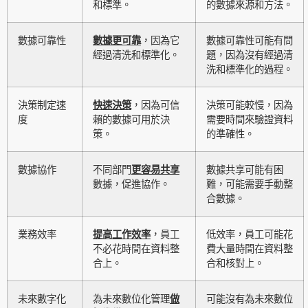
和標準。
的數據來源和方法。
數據可靠性
數據更可靠
，因為它
數據可靠性可能有問
經過清洗和標準化。
題，因為沒有經過清
洗和標準化的過程。
決策制定速
快速決策
，因為可信
決策可能較慢，因為
度
賴的數據可用於決
需要時間來驗證資料
策。
的準確性。
數據協作
不同部門
更容易共享
數據共享可能有困
數據，促進協作。
難，可能需要手動整
合數據。
業務效率
提高工作效率
，員工
低效率，員工可能花
不必花時間在資料整
費大量時間在資料整
合上。
合和核對上。
未來數字化
為未來數位化管理
做
可能沒有為未來數位