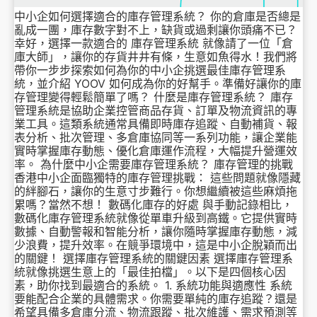
中小企如何選擇適合的庫存管理系統？ 你的倉庫是否總是
亂成一團，庫存數字對不上，缺貨或過剩讓你頭痛不已？
幸好，選擇一款適合的 庫存管理系統 就像請了一位「倉
庫大師」，讓你的存貨井井有條，生意如魚得水！我們將
帶你一步步探索如何為你的中小企挑選最佳庫存管理系
統，並介紹 YOOV 如何成為你的好幫手。準備好讓你的庫
存管理變得輕鬆簡單了嗎？ 什麼是庫存管理系統？ 庫存
管理系統是協助企業控管商品存貨、訂單及物流資訊的專
業工具。這類系統通常具備即時庫存追蹤、自動補貨、報
表分析、批次管理、多倉庫協同等一系列功能，讓企業能
實時掌握庫存動態、優化倉庫運作流程，大幅提升營運效
率。 為什麼中小企需要庫存管理系統？ 庫存管理的挑戰
香港中小企面臨獨特的庫存管理挑戰： 這些問題就像隱藏
的絆腳石，讓你的生意寸步難行。你想繼續被這些麻煩拖
累嗎？當然不想！ 數碼化庫存的好處 與手動記錄相比，
數碼化庫存管理系統就像從單車升級到高鐵。它提供實時
數據、自動警報和智能分析，讓你隨時掌握庫存動態，減
少浪費，提升效率。在競爭環境中，這是中小企脫穎而出
的關鍵！ 選擇庫存管理系統的關鍵因素 選擇庫存管理系
統就像挑選生意上的「最佳拍檔」。以下是四個核心因
素，助你找到最適合的系統。 1. 系統功能與適應性 系統
要能配合企業的具體需求。你需要單純的庫存追蹤？還是
希望具備多倉庫分流、物流跟蹤、批次維護、需求預測等