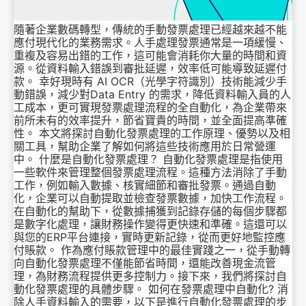
隨著企業數碼轉型，傳統的手動發票處理已經越來越不能
應付現代化的業務需求。人手處理發票通常是一項緩慢、
重複及容易出錯的工作，這可能會消耗你大量的時間和資
源。從資料輸入錯誤到審批延遲，效率低可能導致延遲付
款。 幸好現時有 AI OCR（光學字符識別）技術能減少手
動錯誤，減少對Data Entry 的需求，降低資料輸入員的人
工成本，更可實現發票處理流程的全自動化，為企業帶來
前所未有的效率提升，節省寶貴的時間，並全面提高準確
性。 本文將探討自動化發票處理的工作原理、優勢以及相
關工具，幫助企業了解如何將這些技術應用於日常營運
中。 什麼是自動化發票處理？ 自動化發票處理是指使用
一些軟件來管理整個發票處理流程。這種方法消除了手動
工作，例如輸入數據、核實細節和審批發票。通過自動
化，企業可以自動提取並檢查發票數據，加快工作流程。
在自動化的幫助下，從數據捕獲到記錄存儲的每個步驟都
是數字化處理，讓財務操作變得更快速和準確。這還可以
與您的ERP平台連接，實時更新記錄，從而更好地監控應
付賬款。 作為應付賬款管理中的最佳實踐之一，從手動轉
向自動化發票處理不僅能節省時間，還能改善現金流管
理，為財務流程提供更多控制力。接下來，我們將探討自
動化發票處理的具體步驟。 如何在發票處理中自動化? 消
除人手資料輸入的需要，以下是進行自動化發票處理的步