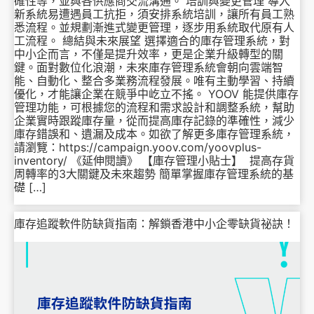
確性等，並與各供應商交流溝通。 培訓與變更管理 導入
新系統易遭遇員工抗拒，須安排系統培訓，讓所有員工熟
悉流程。並規劃漸進式變更管理，逐步用系統取代原有人
工流程。 總結與未來展望 選擇適合的庫存管理系統，對
中小企而言，不僅是提升效率，更是企業升級轉型的關
鍵。面對數位化浪潮，未來庫存管理系統會朝向雲端智
能、自動化、整合多業務流程發展。唯有主動學習、持續
優化，才能讓企業在競爭中屹立不搖。 YOOV 能提供庫存
管理功能，可根據您的流程和需求設計和調整系統，幫助
企業實時跟蹤庫存量，從而提高庫存記錄的準確性，減少
庫存錯誤和、遺漏及成本。如欲了解更多庫存管理系統，
請瀏覽：https://campaign.yoov.com/yoovplus-
inventory/ 《延伸閱讀》 【庫存管理小貼士】 提高存貨
周轉率的3大關鍵及未來趨勢 簡單掌握庫存管理系統的基
礎 […]
庫存追蹤軟件防缺貨指南：解鎖香港中小企零缺貨祕訣！