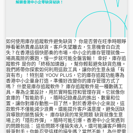
如何使用庫存追蹤軟件避免缺貨？ 你是否曾在旺季時眼睜
睜看著熱賣產品缺貨，客戶失望離去，生意機會白白流
失？在香港這個快節奏的市場，中小企的庫存管理就像一
場高風險的賽跑，慢一步就可能全盤皆輸！ 幸好，庫存追
蹤軟件 是你的「終極加速器」，幫你輕鬆避免缺貨危機。
我們將帶你探索如何利用這款工具，讓你的生意永遠「有
貨有市」！特別是 YOOV PLUS，它的庫存追蹤功能專為
香港中小企量身打造，準備好改變你的庫存管理方式了
嗎？ 什麼是庫存追蹤軟件？ 庫存追蹤軟件是一種數碼工
具，專為企業設計，用於實時監控和管理存貨。它就像你
倉庫的「智能助手」，隨時記錄產品的進出、數量和位
置，讓你對庫存動態一目了然。對於香港中小企來說，這
款軟件不僅能減少浪費，還能提升客戶滿意度，避免因缺
貨導致的銷售損失。 庫存缺貨的常見問題 缺貨就像生意
場上的「隱形炸彈」，隨時可能引爆。香港中小企常遇到
的問題包括： 這些問題不僅損失收入，還可能讓客戶轉向
競爭對手。你能忍受這樣的損失嗎？當然不能！ 為什麼需