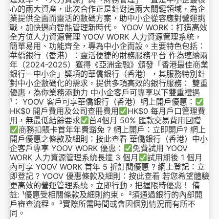
心的兩大資產，此次合作正是針對這兩大關鍵領域，為企
業提供全面而靈活的數碼方案，助中小企從容應對營運挑
戰，加快邁向智能管理新時代。 YOOV WORK：打造高效
全方位人力資源管理 YOOV WORK 人力資源管理系統，
簡單易用、功能齊全，專為中小企而設。主要特色包括：
華僑銀行（香港）：靈活便捷的財務服務平台 作為連續兩
年（2024-2025）獲得《亞洲金融》頒發「香港最佳商業
銀行－中小企」獎項的華僑銀行（香港），其服務特別針
對中小企數碼化的需求，提供多項高效的銀行服務： 雙重
優惠，為你業務添動力 中小企客戶可專享以下雙重禮遇
¹： YOOV 客戶可享華僑銀行（香港）網上開戶優惠：
HK$0 開戶費用及公司查冊費用
HK$0 每月戶口管理費
用，無最低結餘要求
首4個月 50% 匯款交易費用回贈
商務扣賬卡首年年費豁免 ? 網上開戶：立即開戶? 網上
開戶優惠之條款及細則：按此查看 華僑銀行（香港）中小
企客戶專享 YOOV WORK 優惠：
免費試用 YOOV
WORK 人力資源管理系統長達 3 個月
試用期後 1 個月
內可享 YOOV WORK 首年 5 折訂閱優惠 ? 網上登記：立
即登記 ? YOOV 優惠條款及細則：按此查看 若您希望體驗
更高效的營運管理系統，立即行動，把握限時優惠！ 備
註: ¹優惠受相關條款及細則約束。 ²須通過銀行的內部開
戶審查流程。 ³實際所需時間或會因個別情況而有所不
同。