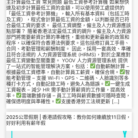
主計算最低工資 常見問題 最低工資參考計算機 如果想快
速及初步計算最低工資的金額，可以使用勞工處提供的
「最低工資參考計算機」，輸入所有基本資料（包括工時
及工資），程式會計算最低工資的金額，以判斷是否已符
合最低工資的要求。 最低工資調整，僱主及人力資源應該
點部署？ 隨著香港法定最低工資的調升，僱主及人力資源
部門將需要薪資計算的準確性，重檢和更新最新的政策和
程序，以確保符合香港法例要求。這包括修訂員工手冊、
合同、考勤管理和薪酬制度。 因此，採用一套高效、準確
且符合法規的 人力資源管理系統 (HRMS)，對於企業應對
最低工資變動至關重要。 YOOV 人力資源管理系統 提供
了一站式的智能管理解決方案，包括：
自動薪酬計算 –
根據最低工資標準，自動計算員工薪資，確保合規。
智
能考勤管理 – 支援 Wi-Fi、GPS、二維碼、人臉識別等多
種打卡方式，自動記錄工時，避免人為錯誤。
一鍵生成
工資報表 – 減少 HR 需手動計算薪資的工作量，提高效
率。
雲端數據存儲 – 員工工時與薪資數據可隨時查閱，
確保透明度與準確性。
支援香港勞工法規更新 […]
2025公眾假期 | 香港請假攻略：教你如何連續放11日假，
好好利用有薪年假