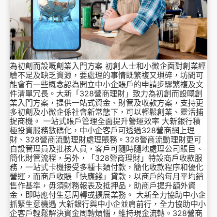
為初創而設嘅創業入門方案 初創人士和小微企面對創業經
驗不足及缺乏資源，要處理的事情既繁複又瑣碎，坊間可
能會有一些概念認為開立中小企賬戶的申請步驟繁複及文
件清單冗長。大新「328營商理財」致力為初創而設嘅創
業入門方案，提供一站式資金、財管及收款方案，支持更
多初創及小微企係社會新常態下，可以輕鬆創業、靈活捕
捉商機。 一站式賬戶管理全面提升營運效率 大新銀行積
極投資服務數碼化，中小企客戶可透過328營商網上理
財、328營商流動理財處理賬務。328營商流動理財更可
自設管理員及批核人員，客戶可隨時隨地處理公司賬目、
簡化財管流程，另外，「328營商理財」特設商戶收款服
務，一站式卡機接受多種卡類付款，簡化收款程序和優化
營運，而商戶收賬「快應錢」貸款，以商戶的每月平均銷
售作基準，毋須財務報表及抵押品，助商戶提升額外資
金，即時應付生意周轉或擴展業務。 大新全力協助中小企
抓緊生意機遇 大新銀行與中小企並肩前行，全力協助中小
企客戶輕鬆解決資金周轉煩惱，維持現金流轉。328營商