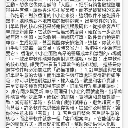
互動。想像它像你店舖的「大腦」，把所有銷售數據整理
得井井有條，讓你專注於拓展業務，而不是被繁瑣的文書
工作拖累。對於香港的中小企來說，這類軟件不僅能提升
效率，還能應對本地市場的獨特挑戰。 出單軟件的角色
出單軟件的核心任務是將銷售流程數碼化。從接收客戶訂
單到更新庫存，它就像一個無形的店員，確保每一步都順
暢無阻。例如，當你收到一筆網店訂單，軟件會自動更新
庫存、生成發票，甚至提醒你安排送貨。這樣，你就不用
再手動記錄每一筆交易，省時又省力！ 香港中小企為何需
要它？ 香港的中小企面臨高昂的營運成本和激烈的市場競
爭。一款出單軟件能幫你應對這些挑戰，例如： 出單軟件
的核心功能 讓我們來看看出單軟件的核心功能，這些是你
選擇軟件時必須關注的「必備技能」！ 1. 訂單創建與管理
訂單是生意的命脈，而出單軟件讓訂單處理變得輕鬆如呼
吸。你可以快速創建訂單，輸入產品、數量和客戶資訊，
甚至支援多種貨幣和稅率設定。訂單管理功能還能讓你：
2. 庫存同步與更新 庫存管理是中小企的頭號痛點。出單軟
件能實時同步庫存，確保你的網店、實體店和倉庫數據一
致。當有新訂單時，系統會自動扣減庫存，避免超賣。更
有甚者，許多軟件提供低庫存警報，提醒你及時補貨，讓
你的生意永遠「有貨」！ 3. 客戶資料整合 客戶是生意的
核心，而出單軟件就像一個「客戶檔案庫」。它能儲存客
戶的聯繫方式、購買歷史和偏好，幫助你提供個人化服