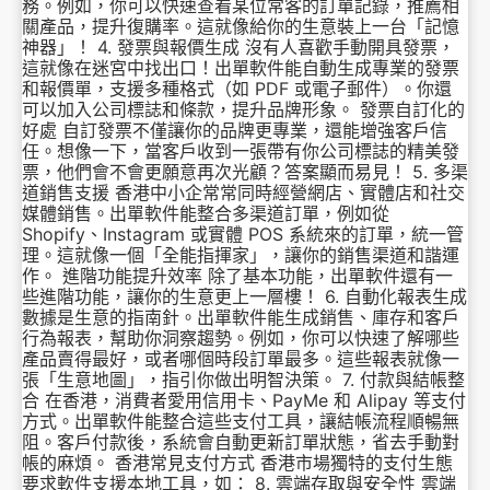
務。例如，你可以快速查看某位常客的訂單記錄，推薦相
關產品，提升復購率。這就像給你的生意裝上一台「記憶
神器」！ 4. 發票與報價生成 沒有人喜歡手動開具發票，
這就像在迷宮中找出口！出單軟件能自動生成專業的發票
和報價單，支援多種格式（如 PDF 或電子郵件）。你還
可以加入公司標誌和條款，提升品牌形象。 發票自訂化的
好處 自訂發票不僅讓你的品牌更專業，還能增強客戶信
任。想像一下，當客戶收到一張帶有你公司標誌的精美發
票，他們會不會更願意再次光顧？答案顯而易見！ 5. 多渠
道銷售支援 香港中小企常常同時經營網店、實體店和社交
媒體銷售。出單軟件能整合多渠道訂單，例如從
Shopify、Instagram 或實體 POS 系統來的訂單，統一管
理。這就像一個「全能指揮家」，讓你的銷售渠道和諧運
作。 進階功能提升效率 除了基本功能，出單軟件還有一
些進階功能，讓你的生意更上一層樓！ 6. 自動化報表生成
數據是生意的指南針。出單軟件能生成銷售、庫存和客戶
行為報表，幫助你洞察趨勢。例如，你可以快速了解哪些
產品賣得最好，或者哪個時段訂單最多。這些報表就像一
張「生意地圖」，指引你做出明智決策。 7. 付款與結帳整
合 在香港，消費者愛用信用卡、PayMe 和 Alipay 等支付
方式。出單軟件能整合這些支付工具，讓結帳流程順暢無
阻。客戶付款後，系統會自動更新訂單狀態，省去手動對
帳的麻煩。 香港常見支付方式 香港市場獨特的支付生態
要求軟件支援本地工具，如： 8. 雲端存取與安全性 雲端