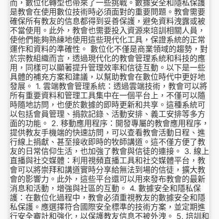
而，數位化轉型也帶來了一些挑戰。數據安全和隱私保護
是教會在使用數位技術時必須面對的重要問題。教會需要
確保所有教友的信息都得到妥善保護，避免資料洩露或被
不當使用。此外，教會也需要投入資源來培訓相關人員，
使他們能夠熟練地使用這些現代化工具，保證系統的正常
運作和資料的準確性。 數位化不僅是商業領域的趨勢，對
於宗教組織而言，透過現代化的教會管理系統和科技的應
用，同樣可以顯著提升管理效率和信徒互動。以下是一些
具體的補充方案和建議，以幫助教會在數位時代中更好地
發展。 1. 雲端教會管理系統：透過雲端技術，教會可以將
所有重要資料和管理工具集中在一個平台上，不僅可以隨
時隨地訪問，也便於數據的即時更新和共享。這種系統可
以包括會員管理、捐款記錄、活動安排、義工安排等多方
面的功能。 2. 移動應用程序：開發專屬的教會應用程序，
提供教友手機端的快速訪問，可以查看教會活動日程、進
行線上捐獻、甚至接收即時的牧師講道。這不僅方便了教
友的日常信仰生活，也加強了教會與信徒的連接。 3. 線上
直播與社交媒體：利用視頻直播工具和社交媒體平台，教
會可以將崇拜和講道實時分享給無法到場的信徒，擴大教
會的影響力。此外，這些平台還可以用來發布教會的最新
消息和活動，增強與社區的互動。 4. 數據安全和隱私保
護：在數位化過程中，教會必須重視教友的數據安全和隱
私保護。應選擇符合國際安全標準的技術方案，並定期進
行安全審計和強化，以保護教友信息不被外洩。 5. 培訓和