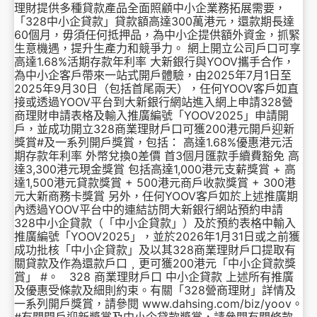
理財提供多種貸款產品全面照顧中小企業務拓展需要，
「328中小企貸款」貸款額高達300萬港元，還款期長達
60個月，毋須任何抵押品，為中小企提供額外資金，抓緊
生意機遇，提升生產力和競爭力。 網上開立公司戶口可享
高達1.68%活期存款年利率 大新銀行與YOOV攜手合作，
為中小企客戶帶來一站式開戶體驗，由2025年7月1日至
2025年9月30日（包括首尾兩天），任何YOOV客戶如直
接或透過YOOV平台到大新銀行網站進入網上申請328營
商理財申請表格及輸入推廣編號「YOOV2025」申請開
戶，並成功開立328商業理財戶口可獲200港元開戶迎新
獎賞#及一系列開戶獎賞，包括： 高達1.68%優惠港元活
期存款年利率 外幣兌換0差價 首3個月匯款手續費豁免 高
達3,300港元現金獎賞 包括高達1,000港元支薪獎賞 + 高
達1,500港元貸款獎賞 + 500港元商戶收款獎賞 + 300港
元大新商務卡獎賞 另外，任何YOOV客戶如於上述推廣期
內透過YOOV平台中的連結訪問大新銀行網站預約申請
328中小企貸款（「中小企貸款」）及於預約表格中輸入
推廣編號「YOOV2025」，並於2026年1月31日或之前獲
成功批核「中小企貸款」及以其328商業理財戶口提取有
關貸款及作為還款戶口﹐更可獲200港元「中小企貸款獎
賞」 #。 328 商業理財戶口 中小企貸款 上述所有推廣
及優惠受條款及細則約束。有關「328營商理財」詳情及
一系列開戶獎賞，請參閱 www.dahsing.com/biz/yoov。
#有關開戶迎新獎賞及中小企貸款獎賞，請參閱有關條款