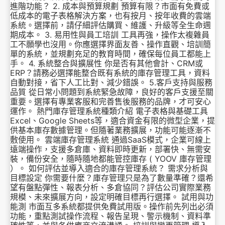
進階功能？ 2. 成本與預算規劃 預算有限？市面有免費或
低成本的電子表格解決方案，也有按月、按年收費的雲端
系統。選擇前，請仔細評估購買、維護、升級等全生命週
期成本。 3. 易用性與員工培訓 工具再強，操作太複雜員
工不願學也沒用。你應選擇界面友善、操作直觀、培訓簡
單的系統，並規劃充足的教育時間，確保每位員工都能上
手。 4. 系統整合與擴展性 你是否有其他會計、CRM或
ERP？請務必選擇能整合既有系統的庫存管理工具，資料
自動對接，省下人工比對、減少錯誤。 5.客戶支持與服務
品質 從日常小問題到系統緊急故障，良好的客戶支援至關
重要。選擇有專業客服和完善售後服務的品牌，才可安心
運作。 熱門庫存管理系統種類介紹 電子表格與基礎工具
Excel、Google Sheets等，適合資金有限的微型企業，提
供基本庫存數據管理。但隨著業務擴展，功能可能逐漸不
敷使用。 雲端庫存管理系統 通過SaaS模式，企業可線上
遠端操作，支援多倉庫、資料即時更新，部署快、無需安
裝，備份安全，隨時隨地都能管控庫存 ( YOOV 庫存管理
）。 如何評估並導入適合的庫存管理系統？ 需求分析與
目標設定 你需要什麼？庫存管理只是為了數量準確？還希
望有盤點彈性、報表分析、多倉協同？評估公司實際業務
規模、未來擴展方向，設定明確目標再行選擇。 試用與功
能測 市面互多系統都提供免費試用版。操作前先列出必須
功能，重點測試操作流程、報告呈現、警示機制、資料準