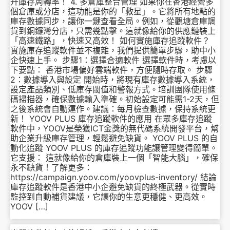
升庫存周轉率！ 4. 多倉庫整合管理 如果你在香港經營多
個倉庫或分店，這功能是你的「救星」。它將所有地點的
庫存數據同步，讓你一鍵查看全局。例如，從觀塘倉庫調
貨到銅鑼灣分店，只需幾點擊。這就像給你的供應鏈裝上
「高速鐵路」，快速又高效！ 如何實施庫存追蹤軟件？
實施庫存追蹤軟件並不複雜，我們提供簡單步驟，助中小
企快速上手。 步驟1：選擇合適軟件 選擇軟件時，考慮以
下要點： 香港市場偏好雲端軟件，方便隨時存取。 步驟
2：數據導入與設定 開始時，將現有庫存數據導入系統，
設定產品類別、低庫存閾值和警報方式。培訓團隊使用條
碼掃描器，確保數據輸入準確。初始設定可能需1-2天，但
之後系統會自動運作。建議：每月檢查數據，保持系統更
新！ YOOV PLUS 庫存追蹤軟件的應用 在眾多庫存追蹤
軟件中，YOOV是榮獲ICT金獎的無代碼系統開發平台，幫
助企業升級庫存管理，輕鬆避免缺貨。 YOOV PLUS 的自
動化追蹤 YOOV PLUS 的庫存追蹤功能讓管理變得簡單。
它支援： 這就像給你的倉庫裝上一個「智能大腦」，確保
永不缺貨！了解更多：
https://campaign.yoov.com/yoovplus-inventory/ 結論
庫存追蹤軟件是香港中小企避免缺貨的終極武器。從實時
監控到自動補貨建議，它讓你的生意更穩健、更高效。
YOOV […]