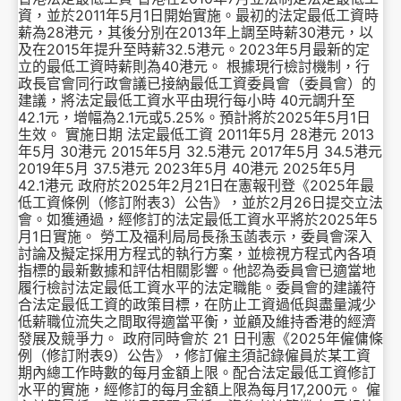
資，並於2011年5月1日開始實施。最初的法定最低工資時
薪為28港元，其後分別在2013年上調至時薪30港元，以
及在2015年提升至時薪32.5港元。2023年5月最新的定
立的最低工資時薪則為40港元。 根據現行檢討機制，行
政長官會同行政會議已接納最低工資委員會（委員會）的
建議，將法定最低工資水平由現行每小時 40元調升至
42.1元，增幅為2.1元或5.25%。預計將於2025年5月1日
生效。 實施日期 法定最低工資 2011年5月 28港元 2013
年5月 30港元 2015年5月 32.5港元 2017年5月 34.5港元
2019年5月 37.5港元 2023年5月 40港元 2025年5月
42.1港元 政府於2025年2月21日在憲報刊登《2025年最
低工資條例（修訂附表3）公告》，並於2月26日提交立法
會。如獲通過，經修訂的法定最低工資水平將於2025年5
月1日實施。 勞工及福利局局長孫玉菡表示，委員會深入
討論及擬定採用方程式的執行方案，並檢視方程式內各項
指標的最新數據和評估相關影響。他認為委員會已適當地
履行檢討法定最低工資水平的法定職能。委員會的建議符
合法定最低工資的政策目標，在防止工資過低與盡量減少
低薪職位流失之間取得適當平衡，並顧及維持香港的經濟
發展及競爭力。 政府同時會於 21 日刊憲《2025年僱傭條
例（修訂附表9）公告》，修訂僱主須記錄僱員於某工資
期內總工作時數的每月金額上限。配合法定最低工資修訂
水平的實施，經修訂的每月金額上限為每月17,200元。 僱