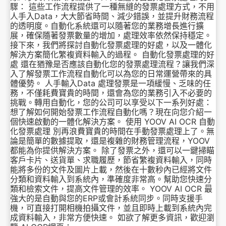
驟： 這些工作流程提供了一種無縫的發票處理方式，不用
人手入Data，大大節省時間、減少錯誤，並提升財務流程
的透明度。自動化系統還可以隨著您的業務增長進行擴
展，確保隨著發票數量的增加，處理效率依然保持穩定。
接下來，我們將探討自動化發票處理的好處，以及一體化
解決方案簡化繁複資料輸入的過程。 自動化發票處理的好
處 還在猶豫是否應該自動化您的發票處理流程？讓我們深
入了解發票工作流程自動化可以為您的日常運營帶來的具
體優勢。 人手輸入Data 處理發票是一項緩慢、乏味的任
務，不僅耗費寶貴的時間，還會為您的業務引入不必要的
挑戰。轉用自動化，您的公司可以享受以下一系列好處：
想了解如何開始發票工作流程自動化嗎？現在向您介紹一
個快速啟動的一體化解決方案。 使用 YOOV AI OCR 自動
化發票處理 別再浪費寶貴的時間在手動發票處理上了。無
論是簡單的數據提取，還是複雜的財務管理流程，YOOV
都能為你提供解決方案。 除了發票之外，還可以一鍵掃瞄
客戶卡片、送貨單、求職履歷，節省繁複資料輸入，同時
能將多份的文件及圖片上載，然後在十數秒內已經將文件
分類和資料輸入到系統內，準確度非常高。幫助您快速分
類和檢索文件，提高文件管理的效率。 YOOV AI OCR 最
強大的是自動與您的ERP或會計系統同步。同時支援手
機，可直接打開相機拍攝文件，並且即時上載到系統內完
成資料輸入，非常方便快速。 如欲了解更多資訊，歡迎瀏