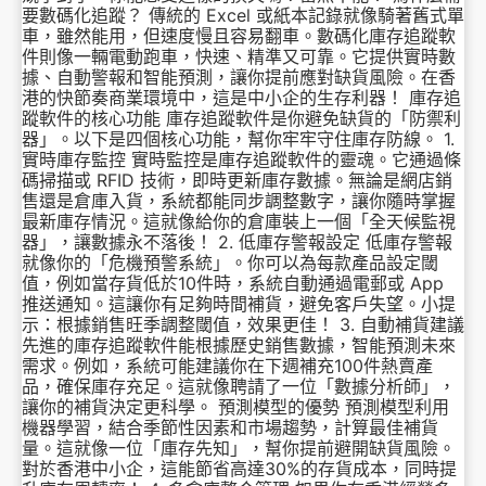
要數碼化追蹤？ 傳統的 Excel 或紙本記錄就像騎著舊式單
車，雖然能用，但速度慢且容易翻車。數碼化庫存追蹤軟
件則像一輛電動跑車，快速、精準又可靠。它提供實時數
據、自動警報和智能預測，讓你提前應對缺貨風險。在香
港的快節奏商業環境中，這是中小企的生存利器！ 庫存追
蹤軟件的核心功能 庫存追蹤軟件是你避免缺貨的「防禦利
器」。以下是四個核心功能，幫你牢牢守住庫存防線。 1.
實時庫存監控 實時監控是庫存追蹤軟件的靈魂。它通過條
碼掃描或 RFID 技術，即時更新庫存數據。無論是網店銷
售還是倉庫入貨，系統都能同步調整數字，讓你隨時掌握
最新庫存情況。這就像給你的倉庫裝上一個「全天候監視
器」，讓數據永不落後！ 2. 低庫存警報設定 低庫存警報
就像你的「危機預警系統」。你可以為每款產品設定閾
值，例如當存貨低於10件時，系統自動通過電郵或 App
推送通知。這讓你有足夠時間補貨，避免客戶失望。小提
示：根據銷售旺季調整閾值，效果更佳！ 3. 自動補貨建議
先進的庫存追蹤軟件能根據歷史銷售數據，智能預測未來
需求。例如，系統可能建議你在下週補充100件熱賣產
品，確保庫存充足。這就像聘請了一位「數據分析師」，
讓你的補貨決定更科學。 預測模型的優勢 預測模型利用
機器學習，結合季節性因素和市場趨勢，計算最佳補貨
量。這就像一位「庫存先知」，幫你提前避開缺貨風險。
對於香港中小企，這能節省高達30%的存貨成本，同時提